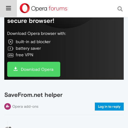
Do more on the web, with a fast and
secure browser!
Download Opera browser with:
built-in ad blocker
battery saver
free VPN
Download Opera
SaveFrom.net helper
Opera add-ons
Log in to reply