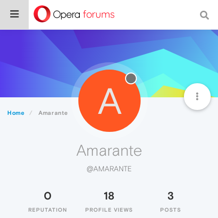
A
Home
Amarante
Amarante
@AMARANTE
0
18
3
REPUTATION
PROFILE VIEWS
POSTS