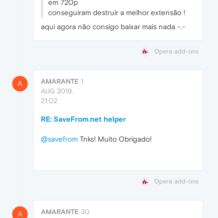
em 720p
conseguiram destruir a melhor extensão !
aqui agora não consigo baixar mais nada -.-
Opera add-ons
AMARANTE
1
A
AUG 2019,
21:02
RE: SaveFrom.net helper
@savefrom
Tnks! Muito Obrigado!
Opera add-ons
AMARANTE
30
A