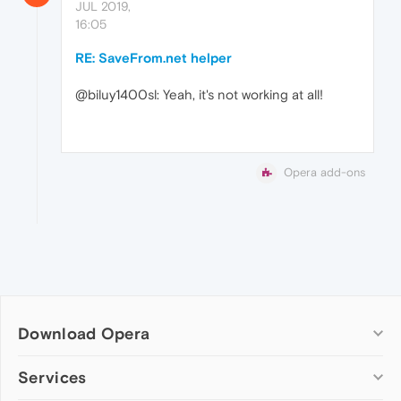
JUL 2019,
16:05
RE: SaveFrom.net helper
@biluy1400sl: Yeah, it's not working at all!
Opera add-ons
Download Opera
Computer browsers
Services