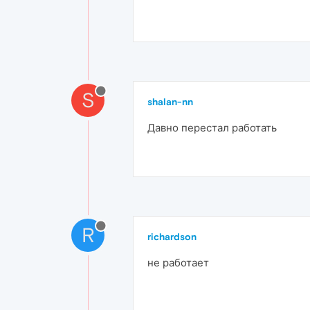
S
shalan-nn
Давно перестал работать
R
richardson
не работает