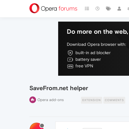
Do more on the web, 
Download Opera browser with:
built-in ad blocker
battery saver
free VPN
SaveFrom.net helper
Opera add-ons
EXTENSION
COMMENTS