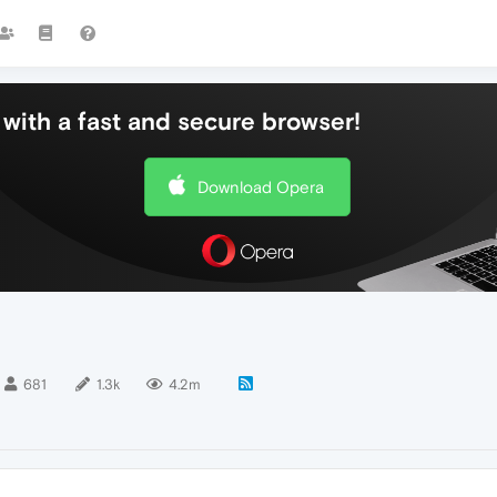
with a fast and secure browser!
Download Opera
681
1.3k
4.2m