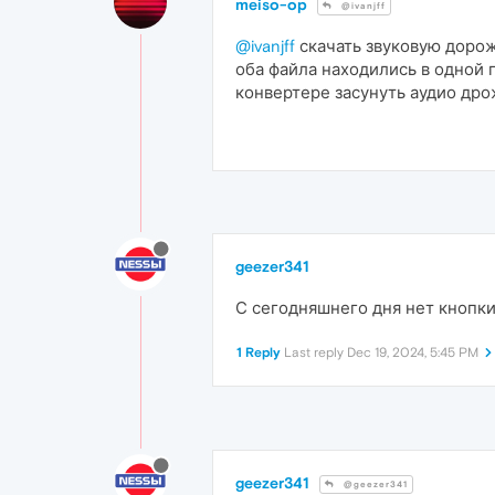
meiso-op
@ivanjff
@ivanjff
скачать звуковую дорож
оба файла находились в одной 
конвертере засунуть аудио дро
geezer341
С сегодняшнего дня нет кнопки 
1 Reply
Last reply
Dec 19, 2024, 5:45 PM
geezer341
@geezer341