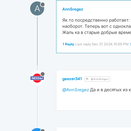
A
AnnSregez
Як то посредственно работает: 
наоборот. Теперь вот с однокла
Жаль ка в старые добрые време
1 Reply
Last reply
Dec 27, 2024, 10:55 PM
geezer341
@AnnSregez
@AnnSregez
Да и в десятых из 