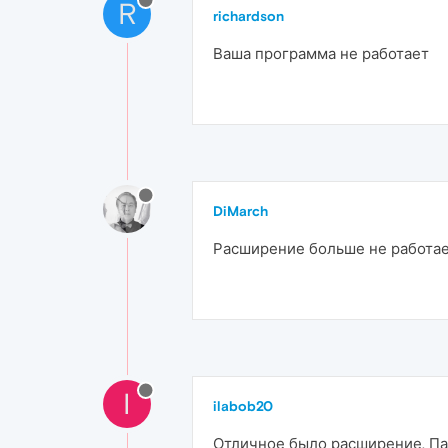
R
richardson
Ваша программа не работает
DiMarch
Расширение больше не работа
I
ilabob20
Отличное было расширение. Пар