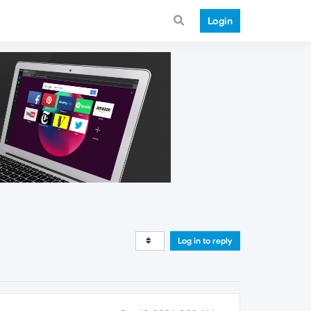
Login
Log in to reply