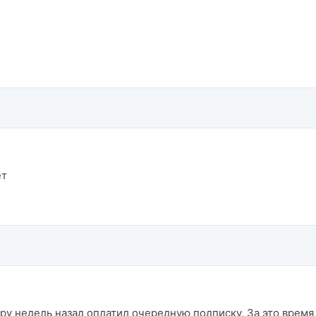
ет
у недель назад оплатил очередную подписку. За это время н