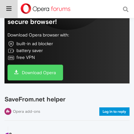
Do more on the web, with a fast and
secure browser!
Download Opera browser with:
built-in ad blocker
battery saver
free VPN
Download Opera
SaveFrom.net helper
Opera add-ons
Log in to reply