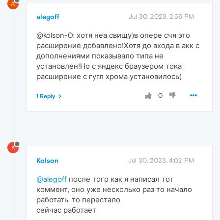
A
alegoff
Jul 30, 2023, 2:56 PM
@kolson-0: хотя неа свищу)в опере счя это
расширение добавлено!Хотя до входа в акк с
дополнениями показывало типа не
установлен!Но с яндекс браузером тока
расширение с гугл хрома установилось)
0
1 Reply
K
Kolson
Jul 30, 2023, 4:02 PM
@alegoff
после того как я написал тот
коммент, оно уже несколько раз то начало
работать, то перестало
сейчас работает