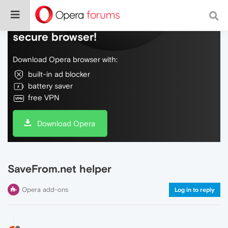
Do more on the web, with a fast and
secure browser!
Download Opera browser with:
built-in ad blocker
battery saver
free VPN
Download Opera
SaveFrom.net helper
Opera add-ons
Log in to reply