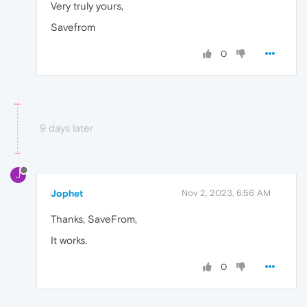
Very truly yours,
Savefrom
0
9 days later
J
Jophet
Nov 2, 2023, 6:56 AM
Thanks, SaveFrom,
It works.
0