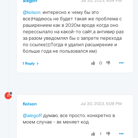
alegoff
Jul 30, 2023, 4:54 PM
@kolson
: интересно к чему бы это
все)Надеюсь не будет такая же проблема с
раширением как в 2020м вроде когда оно
перессылало на какой-то сайт,а антивир раз
за разом уведомлял бы о запрете перехода
по ссылке)))Тогда я удалил расширение и
больше года не пользовался им)
0
1 Reply
K
Kolson
Jul 30, 2023, 5:09 PM
@alegoff
думаю, все просто. конкретно в
моем случае - вк меняет код
1