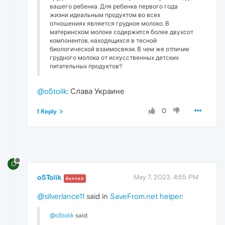
вашего ребенка. Для ребенка первого года
жизни идеальным продуктом во всех
отношениях является грудное молоко. В
материнском молоке содержится более двухсот
компонентов, находящихся в тесной
биологической взаимосвязи. В чем же отличие
грудного молока от искусственных детских
питательных продуктов?
@o5tolik
: Слава Украине
0
1 Reply
O
o5Tolik
May 7, 2023, 4:55 PM
Banned
@silverlance11
said in
SaveFrom.net helper
:
@o5tolik
said: