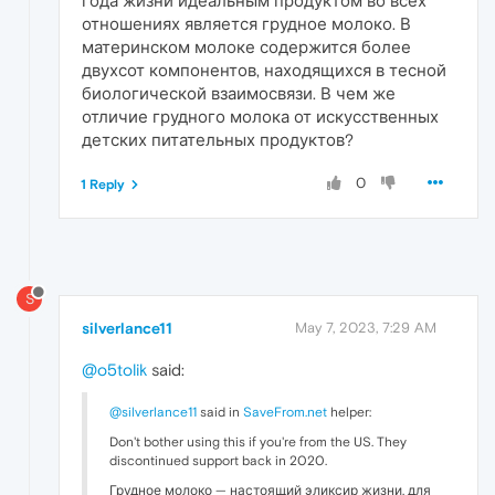
года жизни идеальным продуктом во всех
отношениях является грудное молоко. В
материнском молоке содержится более
двухсот компонентов, находящихся в тесной
биологической взаимосвязи. В чем же
отличие грудного молока от искусственных
детских питательных продуктов?
0
1 Reply
S
silverlance11
May 7, 2023, 7:29 AM
@o5tolik
said:
@silverlance11
said in
SaveFrom.net
helper:
Don't bother using this if you're from the US. They
discontinued support back in 2020.
Грудное молоко — настоящий эликсир жизни, для