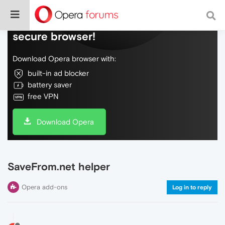
Do more on the web, with a fast and
secure browser!
Download Opera browser with:
built-in ad blocker
battery saver
free VPN
Download Opera
SaveFrom.net helper
Opera add-ons
Log in to reply