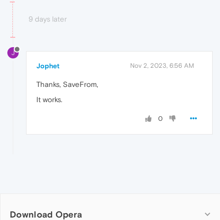
9 days later
J
Jophet
Nov 2, 2023, 6:56 AM
Thanks, SaveFrom,
It works.
0
Download Opera