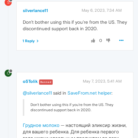
S
silverlance11
May 6, 2023, 7:34 AM
Don't bother using this if you're from the US. They
discontinued support back in 2020.
0
1 Reply
O
o5Tolik
May 7, 2023, 5:41 AM
Banned
@silverlance11
said in
SaveFrom.net helper
:
Don't bother using this if you're from the US. They
discontinued support back in 2020.
Грудное молоко
— настоящий эликсир жизни,
для вашего ребенка. Для ребенка первого