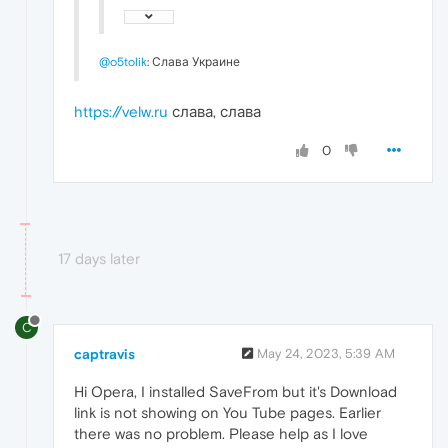
@o5tolik
: Слава Украине
https://velw.ru
слава, слава
0
17 days later
C
captravis
May 24, 2023, 5:39 AM
Hi Opera, I installed SaveFrom but it's Download
link is not showing on You Tube pages. Earlier
there was no problem. Please help as I love