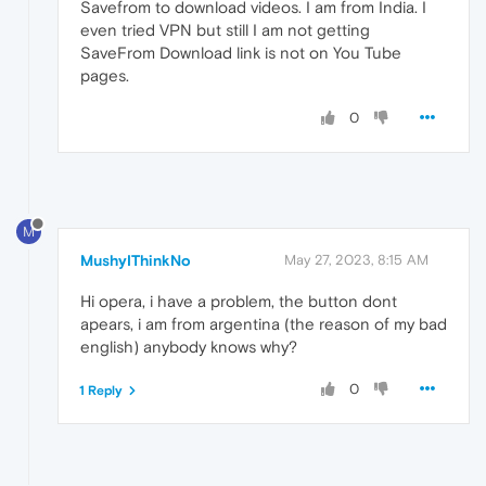
Savefrom to download videos. I am from India. I
even tried VPN but still I am not getting
SaveFrom Download link is not on You Tube
pages.
0
M
MushyIThinkNo
May 27, 2023, 8:15 AM
Hi opera, i have a problem, the button dont
apears, i am from argentina (the reason of my bad
english) anybody knows why?
0
1 Reply