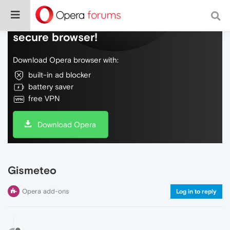
Do more on the web, with a fast and
secure browser!
Download Opera browser with:
built-in ad blocker
battery saver
free VPN
Download Opera
Gismeteo
Opera add-ons
Log in to reply