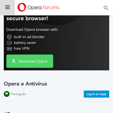
Do more on the web, with a fast and
secure browser!
Download Opera browser with:
built-in ad blocker
battery saver
free VPN
Download Opera
Opera e Antivírus
Português
Log in to reply