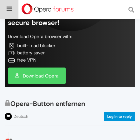
Do more on the web, with a fast and
secure browser!
Download Opera browser with:
built-in ad blocker
battery saver
free VPN
Download Opera
Opera-Button entfernen
Deutsch
Log in to reply