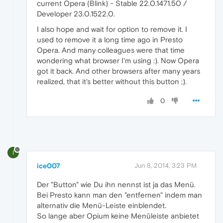
current Opera (Blink) - Stable 22.0.1471.50 /
Developer 23.0.1522.0.
I also hope and wait for option to remove it. I
used to remove it a long time ago in Presto
Opera. And many colleagues were that time
wondering what browser I'm using :). Now Opera
got it back. And other browsers after many years
realized, that it's better without this button ;).
0
I
ice007
Jun 8, 2014, 3:23 PM
Der "Button" wie Du ihn nennst ist ja das Menü.
Bei Presto kann man den "entfernen" indem man
alternativ die Menü-Leiste einblendet.
So lange aber Opium keine Menüleiste anbietet