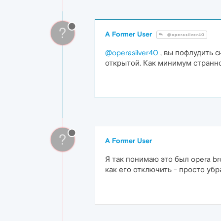
?
A Former User
@operasilver40
@operasilver40
, вы пофлудить 
открытой. Как минимум странно
?
A Former User
Я так понимаю это был opera bro
как его отключить - просто убра