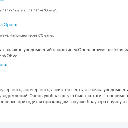
папку "assistant" в папке "Opera".
а Opera
:
грузке. Например через CCleaner.
ах значков уведомлений напротив ≪Opera browser assistan
ку ≪OK≫.
era
:
узер есть, лончер есть, ассистент есть, а значка уведомле
в уведомлений. Очень удобная штука была, кстати — например
перь же приходится при каждом запуске браузера вручную 