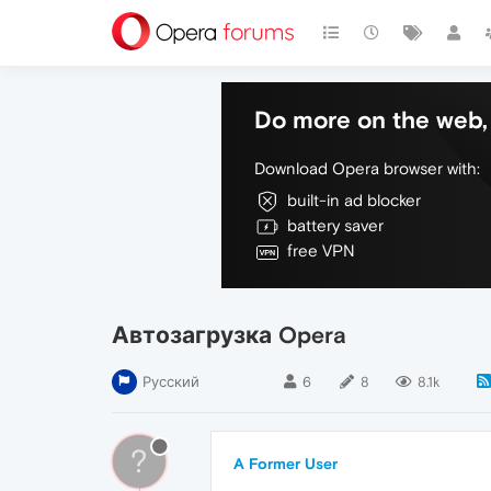
Do more on the web, 
Download Opera browser with:
built-in ad blocker
battery saver
free VPN
Автозагрузка Opera
Русский
6
8
8.1k
?
A Former User