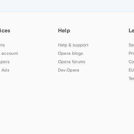
ices
Help
L
ns
Help & support
Se
 account
Opera blogs
Pr
apers
Opera forums
Co
 Ads
Dev.Opera
EU
Te