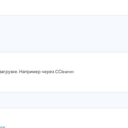
озагрузке. Например через CCleaner.
ra
: