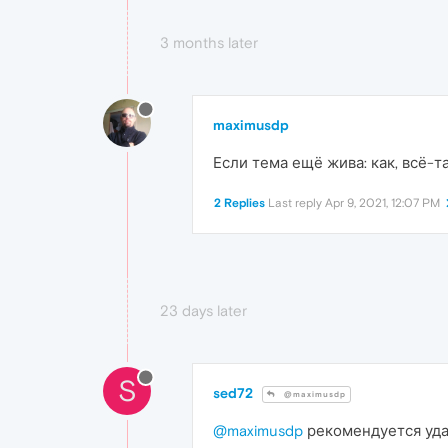
3 months later
maximusdp
Если тема ещё жива: как, всё-т
2 Replies
Last reply
Apr 9, 2021, 12:07 PM
23 days later
S
sed72
@maximusdp
@maximusdp
рекомендуется удали