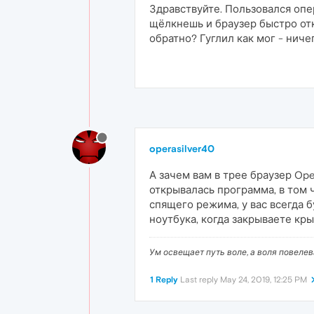
Здравствуйте. Пользовался опер
щёлкнешь и браузер быстро отк
обратно? Гуглил как мог - ничег
operasilver40
А зачем вам в трее браузер Op
открывалась программа, в том 
спящего режима, у вас всегда 
ноутбука, когда закрываете кр
Ум освещает путь воле, а воля повеле
1 Reply
Last reply
May 24, 2019, 12:25 PM