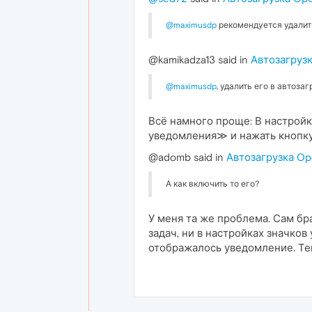
@maximusdp
рекомендуется удалить 
@kamikadza13 said in
Автозагрузк
@maximusdp
, удалить его в автоза
Всё намного проще: В настройк
уведомления≫ и нажать кноп
@adomb said in
Автозагрузка Op
А как включить то его?
У меня та же проблема. Сам бра
задач, ни в настройках значко
отображалось уведомление. Те