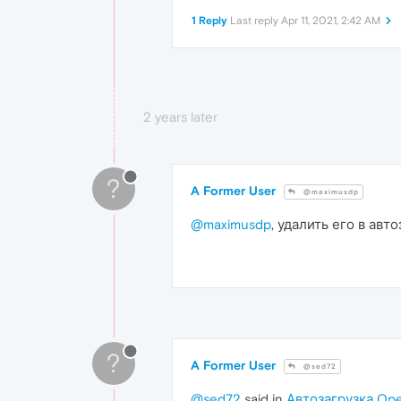
1 Reply
Last reply
Apr 11, 2021, 2:42 AM
2 years later
?
A Former User
@maximusdp
@maximusdp
, удалить его в авт
?
A Former User
@sed72
@sed72
said in
Автозагрузка Ope