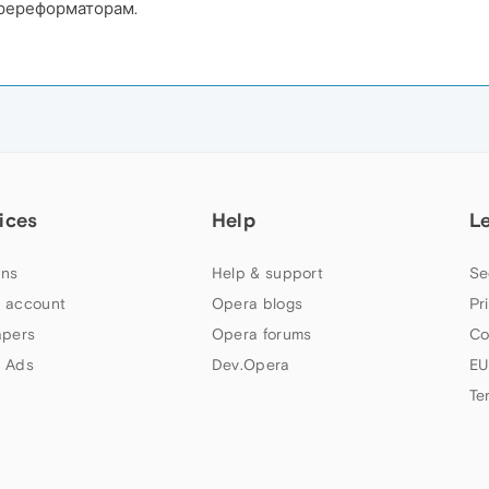
оререформаторам.
ices
Help
L
ns
Help & support
Se
 account
Opera blogs
Pr
apers
Opera forums
Co
 Ads
Dev.Opera
EU
Te