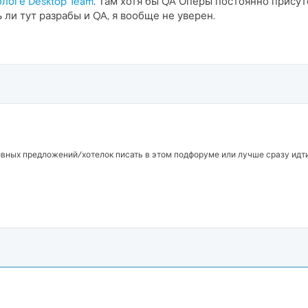
блоге Desktop Team
. Там хотя бы QA Оперы постоянно прису
 ли тут разрабы и QA, я вообще не уверен.
тивных предложений/хотелок писать в этом подфоруме или лучше сразу идт