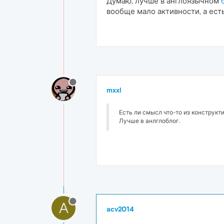
Думаю, лучше в англоязычном
вообще мало активности, а есть
mxxl
Есть ли смысл что-то из конструк
Лучше в анлглоблог.
A
acv2014