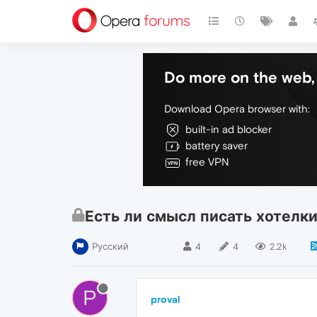
Do more on the web, 
Download Opera browser with:
built-in ad blocker
battery saver
free VPN
Есть ли смысл писать хотелк
Русский
4
4
2.2k
P
proval