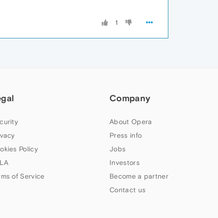
1
egal
Company
curity
About Opera
ivacy
Press info
okies Policy
Jobs
LA
Investors
rms of Service
Become a partner
Contact us