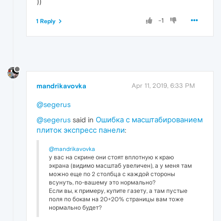
))
-1
1 Reply
mandrikavovka
Apr 11, 2019, 6:33 PM
@segerus
@segerus
said in
Ошибка с масштабированием
плиток экспресс панели
:
@mandrikavovka
у вас на скрине они стоят вплотную к краю
экрана (видимо масштаб увеличен), а у меня там
можно еще по 2 столбца с каждой стороны
всунуть, по-вашему это нормально?
Если вы, к примеру, купите газету, а там пустые
поля по бокам на 20+20% страницы вам тоже
нормально будет?