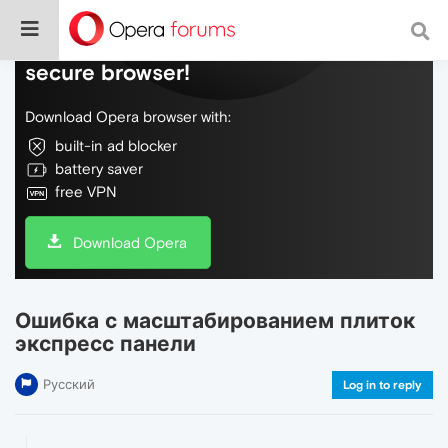
Do more on the web, with a fast and
secure browser!
Download Opera browser with:
built-in ad blocker
battery saver
free VPN
Download Opera
Ошибка с масштабированием плиток
экспресс панели
Русский
Log in to reply