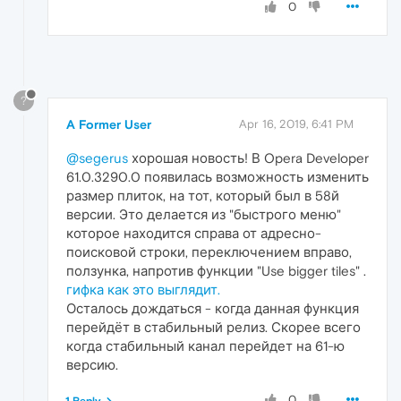
0
?
A Former User
Apr 16, 2019, 6:41 PM
@segerus
хорошая новость! В Opera Developer
61.0.3290.0 появилась возможность изменить
размер плиток, на тот, который был в 58й
версии. Это делается из "быстрого меню"
которое находится справа от адресно-
поисковой строки, переключением вправо,
ползунка, напротив функции "Use bigger tiles" .
гифка как это выглядит.
Осталось дождаться - когда данная функция
перейдёт в стабильный релиз. Скорее всего
когда стабильный канал перейдет на 61-ю
версию.
0
1 Reply