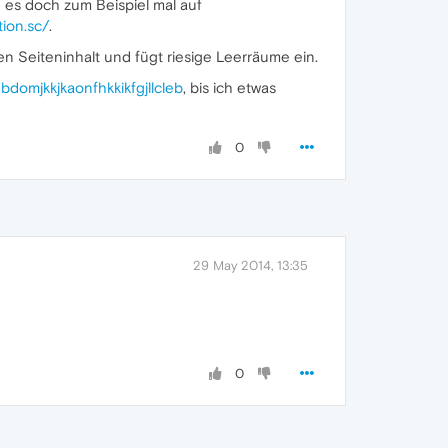
h es doch zum Beispiel mal auf
tion.sc/
.
n Seiteninhalt und fügt riesige Leerräume ein.
domjkkjkaonfhkkikfgjllcleb
, bis ich etwas
0
29 May 2014, 13:35
0