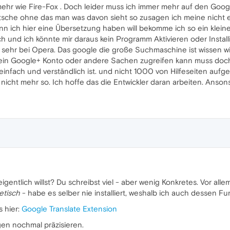
mehr wie Fire-Fox . Doch leider muss ich immer mehr auf den Goo
tsche ohne das man was davon sieht so zusagen ich meine nicht 
nn ich hier eine Übersetzung haben will bekomme ich so ein kleines
ich und ich könnte mir daraus kein Programm Aktivieren oder Insta
ir sehr bei Opera. Das google die große Suchmaschine ist wissen w
 mein Google+ Konto oder andere Sachen zugreifen kann muss do
den einfach und verständlich ist. und nicht 1000 von Hilfeseiten au
r nicht mehr so. Ich hoffe das die Entwickler daran arbeiten. Ans
igentlich willst? Du schreibst viel - aber wenig Konkretes. Vor alle
etisch
- habe es selber nie installiert, weshalb ich auch dessen Fu
s hier:
Google Translate Extension
gen nochmal präzisieren.