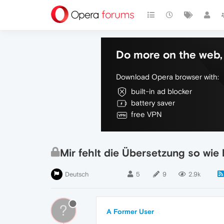
Do more on the web, 
Download Opera browser with:
built-in ad blocker
battery saver
free VPN
Mir fehlt die Übersetzung so wi
Deutsch
5
9
2.9k
?
A Former User