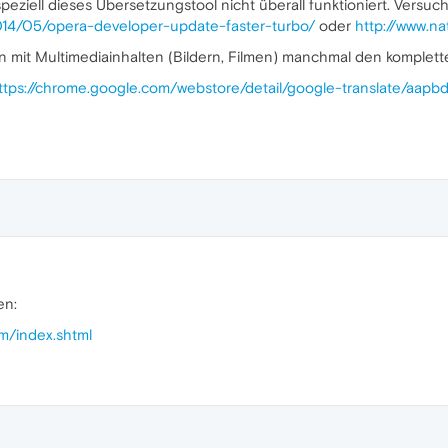
eziell dieses Übersetzungstool nicht überall funktioniert. Versuc
014/05/opera-developer-update-faster-turbo/
oder
http://www.na
 mit Multimediainhalten (Bildern, Filmen) manchmal den komplette
ttps://chrome.google.com/webstore/detail/google-translate/aapbdb
en:
m/index.shtml