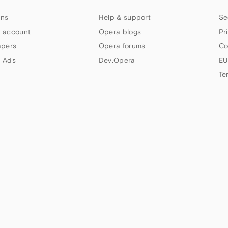
ns
Help & support
Se
 account
Opera blogs
Pr
apers
Opera forums
Co
 Ads
Dev.Opera
EU
Te