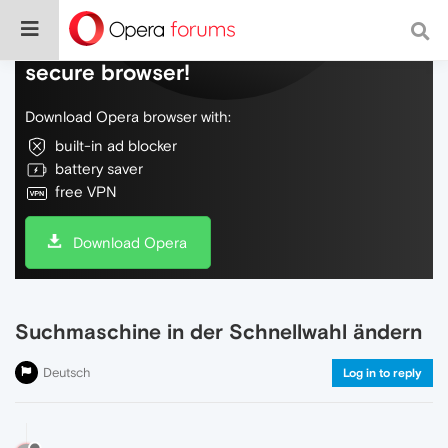
Do more on the web, with a fast and
secure browser!
Download Opera browser with:
built-in ad blocker
battery saver
free VPN
Download Opera
Suchmaschine in der Schnellwahl ändern
Deutsch
Log in to reply