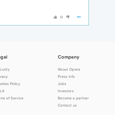
0
egal
Company
curity
About Opera
ivacy
Press info
okies Policy
Jobs
LA
Investors
rms of Service
Become a partner
Contact us