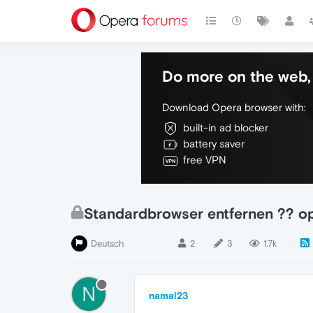
Do more on the web, 
Download Opera browser with:
built-in ad blocker
battery saver
free VPN
Standardbrowser entfernen ?? op
Deutsch
2
3
1.7k
N
namal23