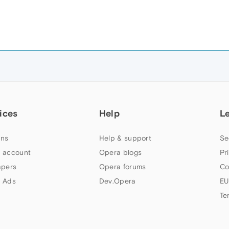
!
ices
Help
L
ns
Help & support
Se
 account
Opera blogs
Pr
apers
Opera forums
Co
 Ads
Dev.Opera
EU
Te