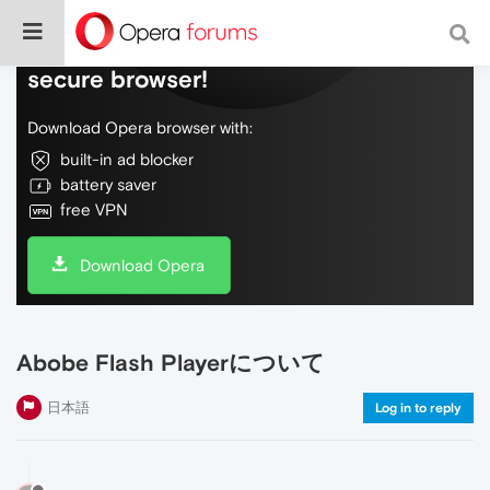
Do more on the web, with a fast and
secure browser!
Download Opera browser with:
built-in ad blocker
battery saver
free VPN
Download Opera
Abobe Flash Playerについて
日本語
Log in to reply