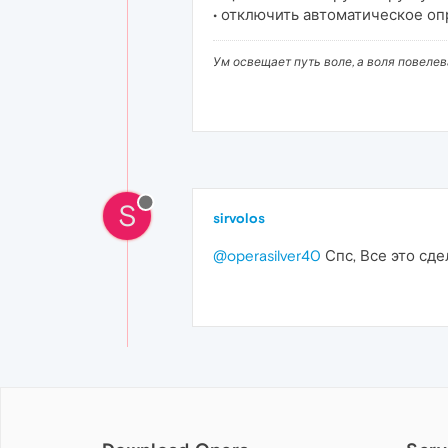
• отключить автоматическое оп
Ум освещает путь воле, а воля повеле
S
sirvolos
@operasilver40
Спс, Все это сде