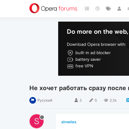
Do more on the web, 
Download Opera browser with:
built-in ad blocker
battery saver
free VPN
Не хочет работать сразу после
Русский
3
5
2.3k
S
sirvolos