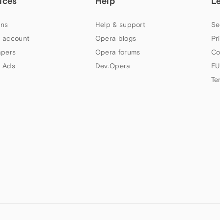
ices
Help
L
ns
Help & support
Se
 account
Opera blogs
Pr
apers
Opera forums
Co
 Ads
Dev.Opera
EU
Te