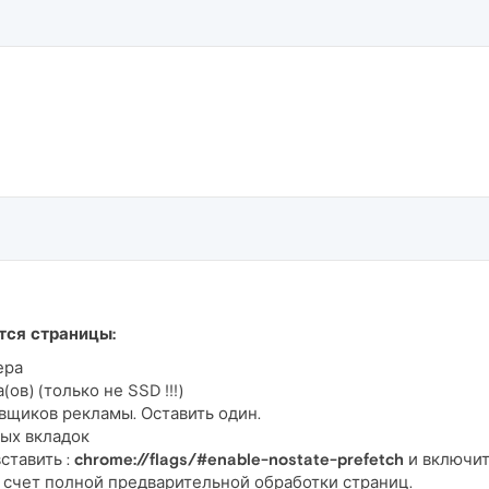
тся страницы:
ера
ов) (только не SSD !!!)
овщиков рекламы. Оставить один.
тых вкладок
ставить :
chrome://flags/#enable-nostate-prefetch
и включи
 счет полной предварительной обработки страниц.