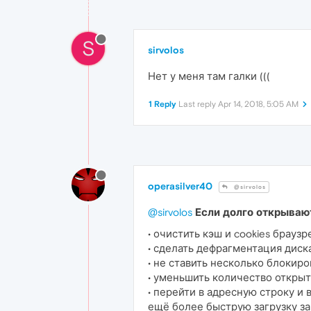
S
sirvolos
Нет у меня там галки (((
1 Reply
Last reply
Apr 14, 2018, 5:05 AM
operasilver40
@sirvolos
@sirvolos
Если долго открываю
• очистить кэш и cookies браузр
• сделать дефрагментация диска(
• не ставить несколько блокир
• уменьшить количество откры
• перейти в адресную строку и в
ещё более быструю загрузку за