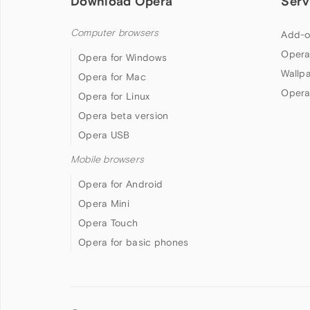
Download Opera
Serv
Computer browsers
Add-o
Opera
Opera for Windows
Wallp
Opera for Mac
Opera
Opera for Linux
Opera beta version
Opera USB
Mobile browsers
Opera for Android
Opera Mini
Opera Touch
Opera for basic phones
Follow