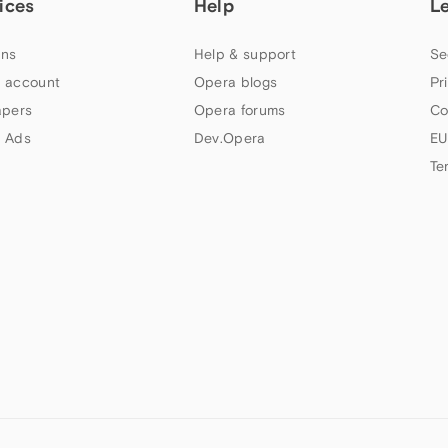
ices
Help
L
ns
Help & support
Se
 account
Opera blogs
Pr
apers
Opera forums
Co
 Ads
Dev.Opera
EU
Te