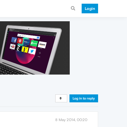
Login
Log in to reply
8 May 2014, 00:20