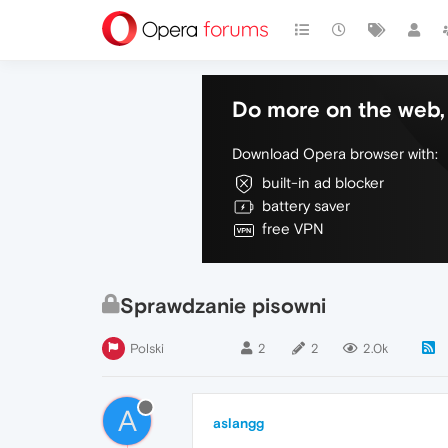
Do more on the web, 
Download Opera browser with:
built-in ad blocker
battery saver
free VPN
Sprawdzanie pisowni
Polski
2
2
2.0k
A
aslangg