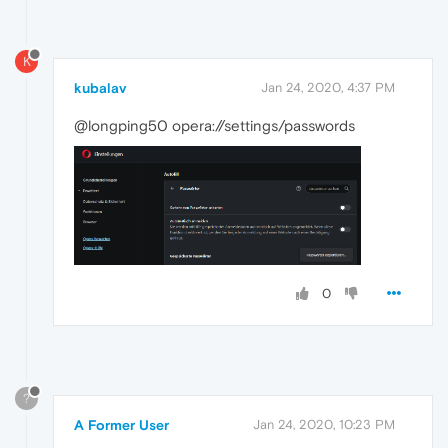
K
kubalav
Jan 24, 2020, 4:37 PM
@longping50 opera://settings/passwords
0
?
A Former User
Jan 24, 2020, 10:23 PM