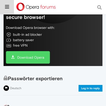
Do more on the web, with a fast and
secure browser!
Download Opera browser with:
built-in ad blocker
battery saver
free VPN
Download Opera
Passwörter exportieren
Deutsch
Log in to reply