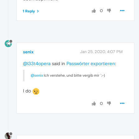
0
1 Reply
senix
Jan 25, 2020, 4:07 PM
@l33t4opera
said in
Passwörter exportieren
:
@senix
Ich verstehe, und bitte vergib mir `;-)
I do
0