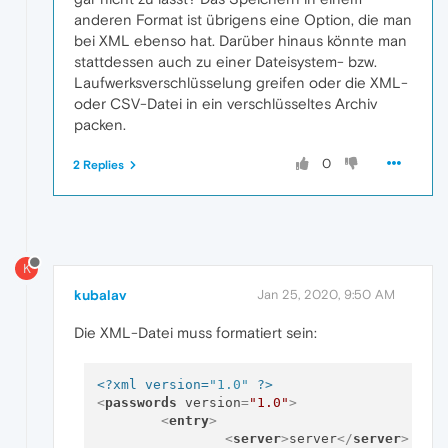
anderen Format ist übrigens eine Option, die man
bei XML ebenso hat. Darüber hinaus könnte man
stattdessen auch zu einer Dateisystem- bzw.
Laufwerksverschlüsselung greifen oder die XML-
oder CSV-Datei in ein verschlüsseltes Archiv
packen.
0
2 Replies
K
kubalav
Jan 25, 2020, 9:50 AM
Die XML-Datei muss formatiert sein:
<?xml version=
"1.0"
 ?>
<
passwords
version
=
"1.0"
>
<
entry
>
<
server
>
server
</
server
>