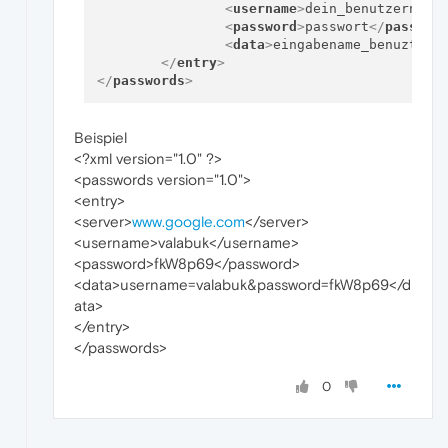
<
username
>
dein_benutzername
<
password
>
passwort
</
passwor
<
data
>
eingabename_benuztern
</
entry
>
</
passwords
>
Beispiel
<?xml version="1.0" ?>
<passwords version="1.0">
<entry>
<server>
www.google.com
</server>
<username>valabuk</username>
<password>fkW8p69</password>
<data>username=valabuk&password=fkW8p69</d
ata>
</entry>
</passwords>
0