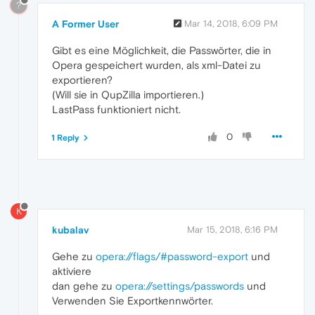
?
A Former User
Mar 14, 2018, 6:09 PM
Gibt es eine Möglichkeit, die Passwörter, die in
Opera gespeichert wurden, als xml-Datei zu
exportieren?
(Will sie in QupZilla importieren.)
LastPass funktioniert nicht.
0
1 Reply
K
kubalav
Mar 15, 2018, 6:16 PM
Gehe zu
opera://flags/#password-export
und
aktiviere
dan gehe zu
opera://settings/passwords
und
Verwenden Sie Exportkennwörter.