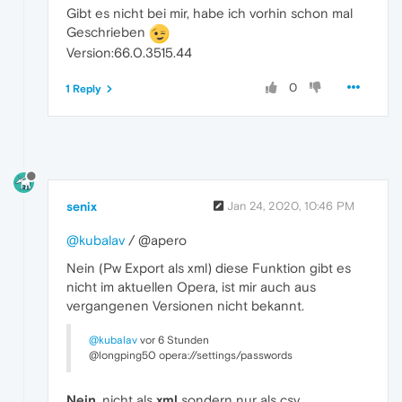
Gibt es nicht bei mir, habe ich vorhin schon mal
Geschrieben
Version:66.0.3515.44
0
1 Reply
senix
Jan 24, 2020, 10:46 PM
@kubalav
/ @apero
Nein (Pw Export als xml) diese Funktion gibt es
nicht im aktuellen Opera, ist mir auch aus
vergangenen Versionen nicht bekannt.
@kubalav
vor 6 Stunden
@longping50 opera://settings/passwords
Nein
, nicht als
xml
sondern nur als csv.