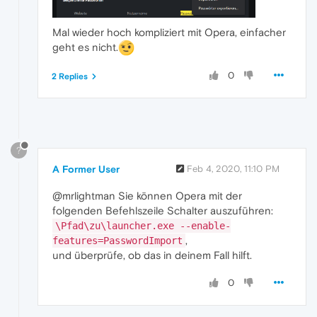
Mal wieder hoch kompliziert mit Opera, einfacher
geht es nicht.
0
2 Replies
?
A Former User
Feb 4, 2020, 11:10 PM
@mrlightman Sie können Opera mit der
folgenden Befehlszeile Schalter auszuführen:
\Pfad\zu\launcher.exe --enable-
,
features=PasswordImport
und überprüfe, ob das in deinem Fall hilft.
0