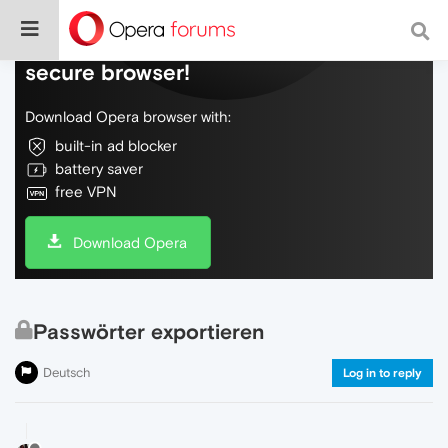
Do more on the web, with a fast and
secure browser!
Download Opera browser with:
built-in ad blocker
battery saver
free VPN
Download Opera
Passwörter exportieren
Deutsch
Log in to reply