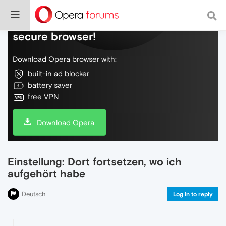
Do more on the web, with a fast and
secure browser!
Download Opera browser with:
built-in ad blocker
battery saver
free VPN
Download Opera
Einstellung: Dort fortsetzen, wo ich
aufgehört habe
Deutsch
Log in to reply