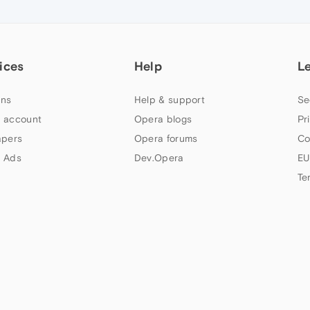
ices
Help
L
ns
Help & support
Se
 account
Opera blogs
Pr
apers
Opera forums
Co
 Ads
Dev.Opera
EU
Te