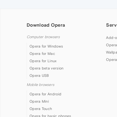
Download Opera
Serv
Computer browsers
Add-o
Opera
Opera for Windows
Wallp
Opera for Mac
Opera
Opera for Linux
Opera beta version
Opera USB
Mobile browsers
Opera for Android
Opera Mini
Opera Touch
Opera for basic phones