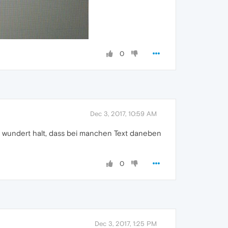
0
Dec 3, 2017, 10:59 AM
ch wundert halt, dass bei manchen Text daneben
0
Dec 3, 2017, 1:25 PM