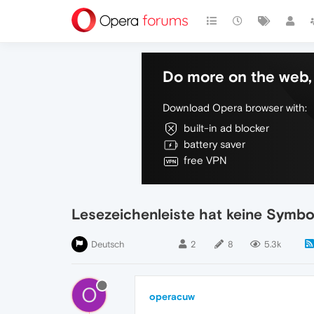
Do more on the web, 
Download Opera browser with:
built-in ad blocker
battery saver
free VPN
Lesezeichenleiste hat keine Symbo
Deutsch
2
8
5.3k
O
operacuw