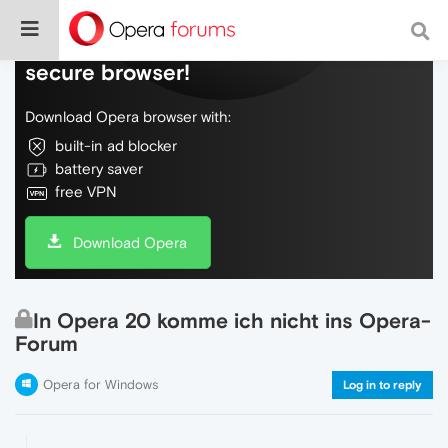
Do more on the web, with a fast and
secure browser!
Download Opera browser with:
built-in ad blocker
battery saver
free VPN
Download Opera
In Opera 20 komme ich nicht ins Opera-
Forum
Opera for Windows
Log in to reply