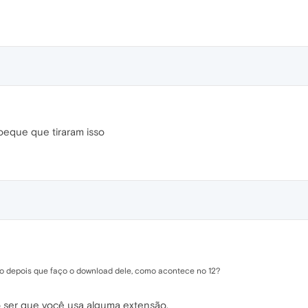
oeque que tiraram isso
eto depois que faço o download dele, como acontece no 12?
ser que você usa alguma extensão.