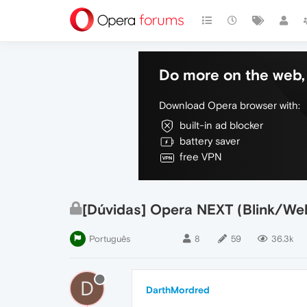
Do more on the web, 
Download Opera browser with:
built-in ad blocker
battery saver
free VPN
[Dúvidas] Opera NEXT (Blink/Web
Português
8
59
36.3k
D
DarthMordred