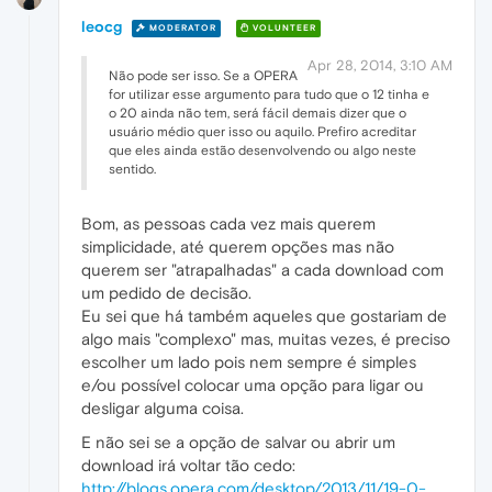
leocg
MODERATOR
VOLUNTEER
Apr 28, 2014, 3:10 AM
Não pode ser isso. Se a OPERA
for utilizar esse argumento para tudo que o 12 tinha e
o 20 ainda não tem, será fácil demais dizer que o
usuário médio quer isso ou aquilo. Prefiro acreditar
que eles ainda estão desenvolvendo ou algo neste
sentido.
Bom, as pessoas cada vez mais querem
simplicidade, até querem opções mas não
querem ser "atrapalhadas" a cada download com
um pedido de decisão.
Eu sei que há também aqueles que gostariam de
algo mais "complexo" mas, muitas vezes, é preciso
escolher um lado pois nem sempre é simples
e/ou possível colocar uma opção para ligar ou
desligar alguma coisa.
E não sei se a opção de salvar ou abrir um
download irá voltar tão cedo:
http://blogs.opera.com/desktop/2013/11/19-0-