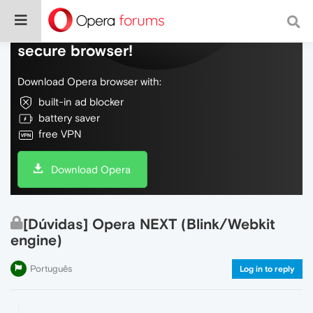
Do more on the web, with a fast and
secure browser!
Download Opera browser with:
built-in ad blocker
battery saver
free VPN
Download Opera
[Dúvidas] Opera NEXT (Blink/Webkit
engine)
Português
Log in to reply