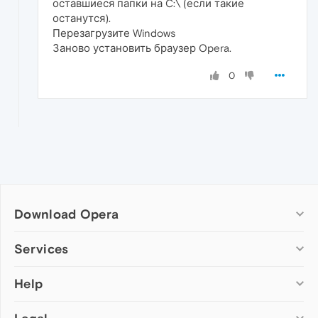
оставшиеся папки на C:\ (если такие
останутся).
Перезагрузите Windows
Заново установить браузер Opera.
0
Download Opera
Computer browsers
Services
Opera for Windows
Help
Add-ons
Opera for Mac
Opera account
Opera for Linux
Wallpapers
Help & support