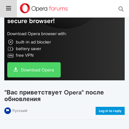
Do more on the web, with a fast and
secure browser!
Download Opera browser with:
built-in ad blocker
battery saver
free VPN
Download Opera
"Вас приветствует Opera" после
обновления
Русский
Log in to reply