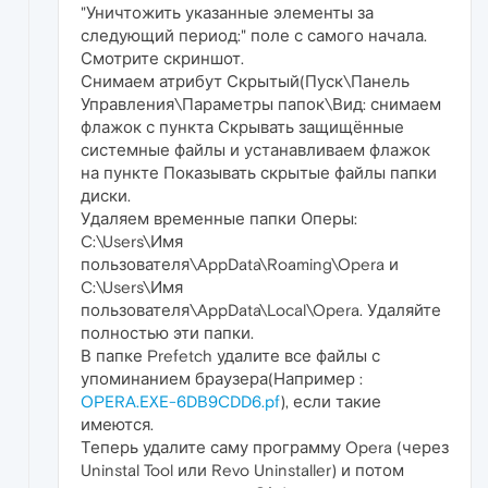
"Уничтожить указанные элементы за
следующий период:" поле с самого начала.
Смотрите скриншот.
Снимаем атрибут Скрытый(Пуск\Панель
Управления\Параметры папок\Вид: снимаем
флажок с пункта Скрывать защищённые
системные файлы и устанавливаем флажок
на пункте Показывать скрытые файлы папки
диски.
Удаляем временные папки Оперы:
C:\Users\Имя
пользователя\AppData\Roaming\Opera и
C:\Users\Имя
пользователя\AppData\Local\Opera. Удаляйте
полностью эти папки.
В папке Prefetch удалите все файлы с
упоминанием браузера(Например :
OPERA.EXE-6DB9CDD6.pf
), если такие
имеются.
Теперь удалите саму программу Opera (через
Uninstal Tool или Revo Uninstaller) и потом