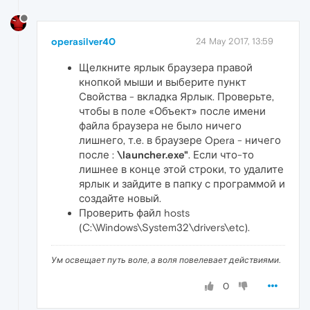
operasilver40
24 May 2017, 13:59
Щелкните ярлык браузера правой
кнопкой мыши и выберите пункт
Свойства - вкладка Ярлык. Проверьте,
чтобы в поле «Объект» после имени
файла браузера не было ничего
лишнего, т.е. в браузере Opera - ничего
после :
\launcher.exe"
. Если что-то
лишнее в конце этой строки, то удалите
ярлык и зайдите в папку с программой и
создайте новый.
Проверить файл hosts
(C:\Windows\System32\drivers\etc).
Ум освещает путь воле, а воля повелевает действиями.
0