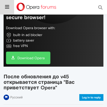
Do more on the web, with a fast and
secure browser!
Download Opera browser with:
built-in ad blocker
battery saver
free VPN
Download Opera
После обновления до v45
открывается страница "Вас
приветствует Opera"
Русский
Log in to reply