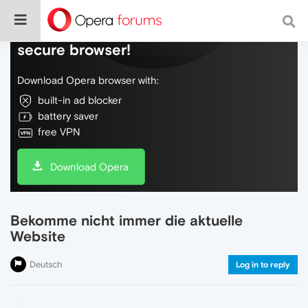
Do more on the web, with a fast and
secure browser!
Download Opera browser with:
built-in ad blocker
battery saver
free VPN
Download Opera
Bekomme nicht immer die aktuelle
Website
Deutsch
Log in to reply