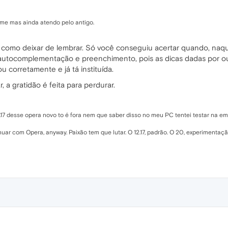
me mas ainda atendo pelo antigo.
a como deixar de lembrar. Só você conseguiu acertar quando, naqu
utocomplementação e preenchimento, pois as dicas dadas por ou
u corretamente e já tá instituída.
 a gratidão é feita para perdurar.
12.17 desse opera novo to é fora nem que saber disso no meu PC tentei testar na 
r com Opera, anyway. Paixão tem que lutar. O 12.17, padrão. O 20, experimentação