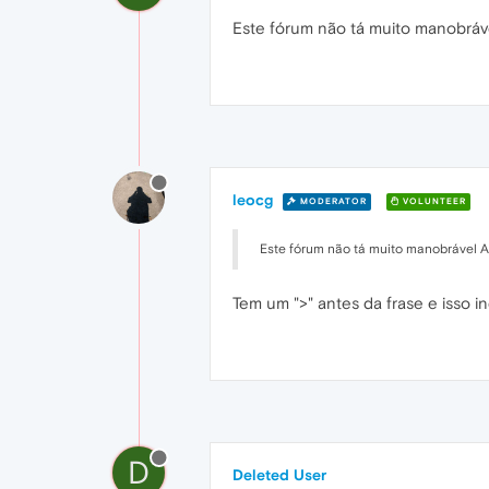
Este fórum não tá muito manobráve
leocg
MODERATOR
VOLUNTEER
Este fórum não tá muito manobrável Aq
Tem um ">" antes da frase e isso in
D
Deleted User