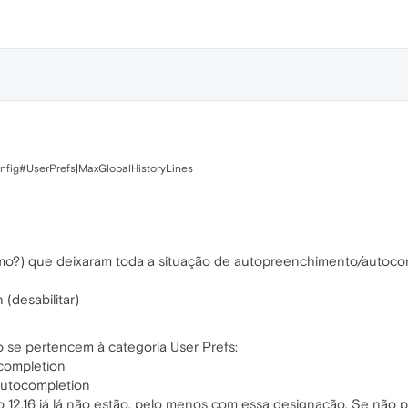
onfig#UserPrefs|MaxGlobalHistoryLines
o?) que deixaram toda a situação de autopreenchimento/autoc
(desabilitar)
o se pertencem à categoria User Prefs:
ocompletion
Autocompletion
o 12.16 já lá não estão, pelo menos com essa designação. Se não