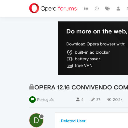
Do more on the web, 
Download Opera browser with:
built-in ad blocker
battery saver
free VPN
OPERA 12.16 CONVIVENDO COM
Português
4
37
20.2k
D
Deleted User