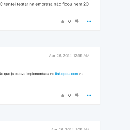
PC tentei testar na empresa não ficou nem 20
0
Apr 26, 2014, 12:55 AM
ão que já estava implementada no
link.opera.com
via
0
Apr 26, 2014, 1:05 AM