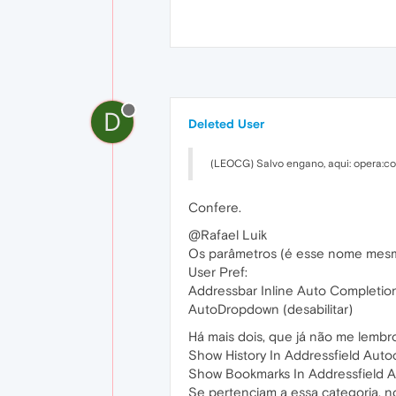
D
Deleted User
(LEOCG) Salvo engano, aqui: opera:c
Confere.
@Rafael Luik
Os parâmetros (é esse nome mesm
User Pref:
Addressbar Inline Auto Completion 
AutoDropdown (desabilitar)
Há mais dois, que já não me lembr
Show History In Addressfield Aut
Show Bookmarks In Addressfield 
Se pertenciam a essa categoria, n