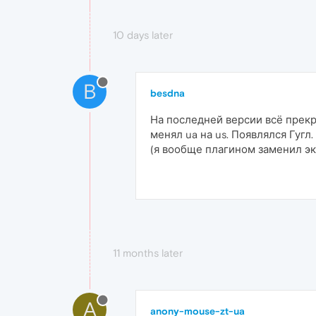
10 days later
B
besdna
На последней версии всё прекра
менял ua на us. Появлялся Гугл
(я вообще плагином заменил эк
11 months later
A
anony-mouse-zt-ua