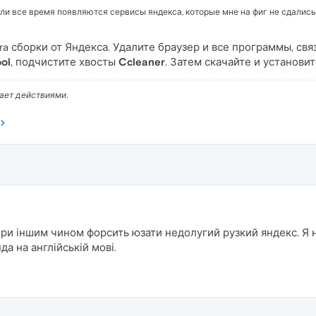
ли все время появляются сервисы яндекса, которые мне на фиг не сдались.
ra сборки от Яндекса. Удалите браузер и все программы, св
ool
, подчистите хвосты
Ccleaner
. Затем скачайте и установи
вает действиями.
ри іншим чином форсить юзати недолугий рузкий яндекс. Я не
да на англійській мові.