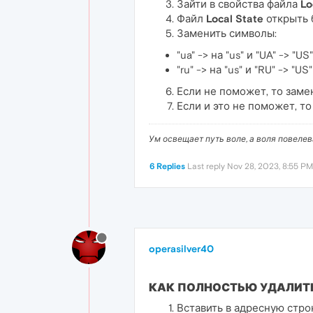
Зайти в свойства файла
Lo
Файл
Local State
открыть 
Заменить символы:
"ua" -> на "us" и "UA" -> "US"
"ru" -> на "us" и "RU" -> "US"
Если не поможет, то замени
Если и это не поможет, т
Ум освещает путь воле, а воля повеле
6 Replies
Last reply
Nov 28, 2023, 8:55 PM
operasilver40
КАК ПОЛНОСТЬЮ УДАЛИТЬ
Вставить в адресную стро