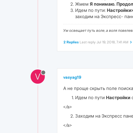
Жмем
Я понимаю. Продол
Идем по пути:
Настройки
заходим на Экспресс- пан
Ум освещает путь воле, а воля повеле
2 Replies
Last reply
Jul 19, 2018, 7:41 AM
V
vasyag19
А не проще скрыть поле поиска
Идем по пути
Настройки
с
</a>
Заходим на Экспресс пане
</a>