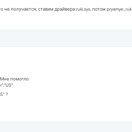
 не получается, ставим драйвера ruki.sys, потом pryamye_ruki.
 Мне помогло:
r":"US"
S" ?