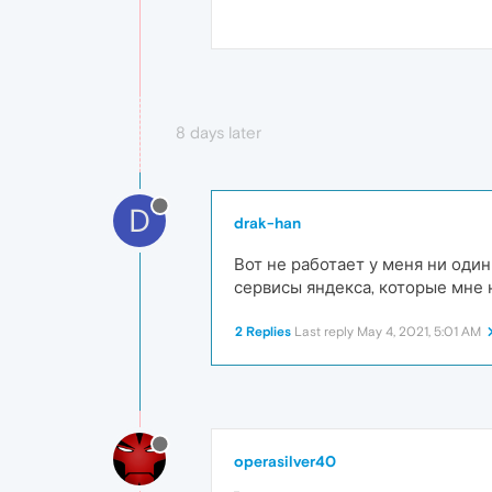
8 days later
D
drak-han
Вот не работает у меня ни один
сервисы яндекса, которые мне н
2 Replies
Last reply
May 4, 2021, 5:01 AM
operasilver40