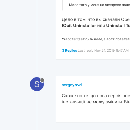
Мало того у меня на экспресс пане
Дело в том, что вы скачали Ope
IObit Uninstaller
или
Uninstall T
Ум освещает путь воле, а воля повеле
3 Replies
Last reply
Nov 24, 2019, 8:47 AM
S
sergeyovd
Схоже на те що нова версія опе
інсталяяції не можу змінити. Він