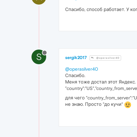
Спасибо, способ работает. У кого
S
sergik2017
@operasilver40
@operasilver40
Спасибо.
Меня тоже достал этот Яндекс.
"country":"US","country_from_serve
для чего "country_from_server":"U
не знаю. Просто "до кучи"