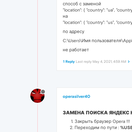
способ с заменой
"location": { "country": "ua", "count
на
"location": { "country": "us", "count
по адресу
C:\Users\Имя пользователя\AppD
не работает
1 Reply
Last reply
May 4, 2021, 4:59 AM
operasilver40
ЗАМЕНА ПОИСКА ЯНДЕКС 
Закрыть браузер Opera !!!
Переходим по пути :
%USE