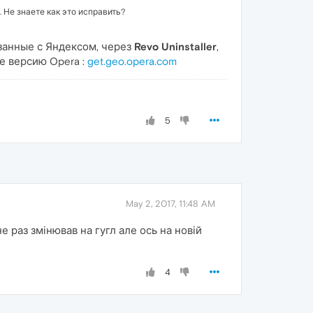
 Не знаете как это исправить?
язанные с Яндексом, через
Revo Uninstaller
,
те версию Opera :
get.geo.opera.com
5
May 2, 2017, 11:48 AM
 раз змінював на гугл але ось на новій
4