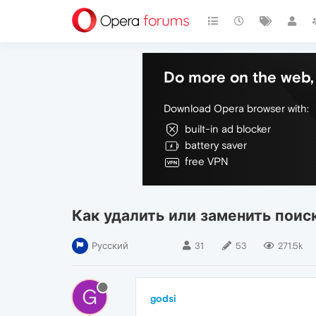
Do more on the web, 
Download Opera browser with:
built-in ad blocker
battery saver
free VPN
Как удалить или заменить поис
Русский
31
53
271.5k
G
godsi