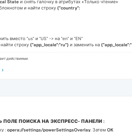
cal State
и снять галочку в атрибутах «Только чтение»
блокнотом и найти строку
{"country":
ть вместо "us" и "US" -> на "en" и "EN"
о найти строку
{"app_locale":"ru"}
и заменить на
{"app_locale":"
вает действиями.
 ПОЛЕ ПОИСКА НА ЭКСПРЕСС- ПАНЕЛИ :
ку :
opera://settings/powerSettingsOverlay
. Затем
OK