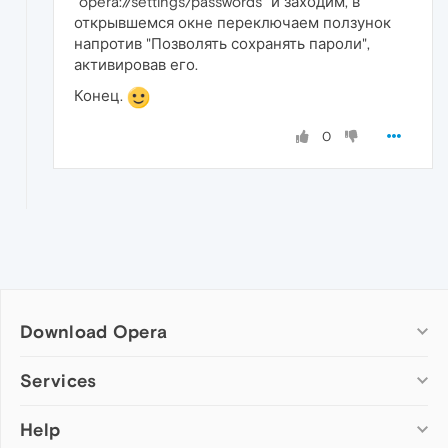
"opera://settings/passwords" и заходим, в
открывшемся окне переключаем ползунок
напротив "Позволять сохранять пароли",
активировав его.
Конец.
0
Download Opera
Computer browsers
Services
Opera for Windows
Help
Add-ons
Opera for Mac