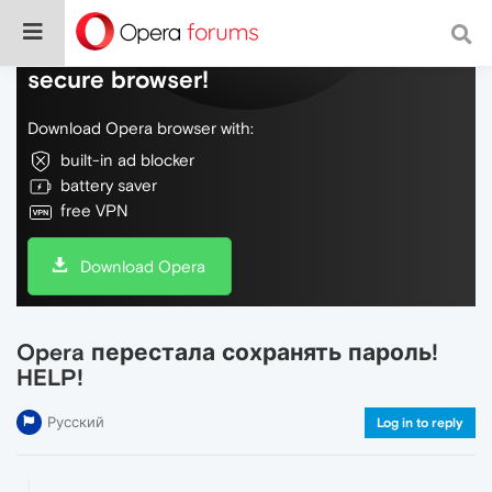
Do more on the web, with a fast and
secure browser!
Download Opera browser with:
built-in ad blocker
battery saver
free VPN
Download Opera
Opera перестала сохранять пароль!
HELP!
Русский
Log in to reply