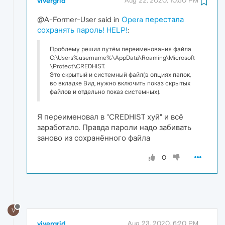
vivergrid
Aug 22, 2020, 10:50 PM
@A-Former-User said in
Opera перестала
сохранять пароль! HELP!
:
Проблему решил путём переименования файла
C:\Users%username%\AppData\Roaming\Microsoft
\Protect\CREDHIST.
Это скрытый и системный файл(в опциях папок,
во вкладке Вид, нужно включить показ скрытых
файлов и отдельно показ системных).
Я переименовал в "CREDHIST хуй" и всё
заработало. Правда пароли надо забивать
заново из сохранённого файла
0
V
vivergrid
Aug 23, 2020, 6:20 PM