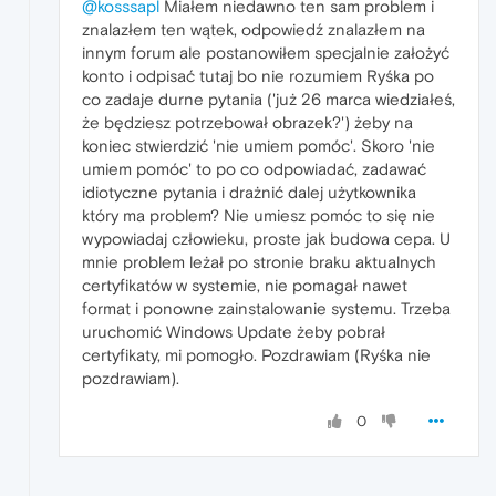
@kosssapl
Miałem niedawno ten sam problem i
znalazłem ten wątek, odpowiedź znalazłem na
innym forum ale postanowiłem specjalnie założyć
konto i odpisać tutaj bo nie rozumiem Ryśka po
co zadaje durne pytania ('już 26 marca wiedziałeś,
że będziesz potrzebował obrazek?') żeby na
koniec stwierdzić 'nie umiem pomóc'. Skoro 'nie
umiem pomóc' to po co odpowiadać, zadawać
idiotyczne pytania i drażnić dalej użytkownika
który ma problem? Nie umiesz pomóc to się nie
wypowiadaj człowieku, proste jak budowa cepa. U
mnie problem leżał po stronie braku aktualnych
certyfikatów w systemie, nie pomagał nawet
format i ponowne zainstalowanie systemu. Trzeba
uruchomić Windows Update żeby pobrał
certyfikaty, mi pomogło. Pozdrawiam (Ryśka nie
pozdrawiam).
0