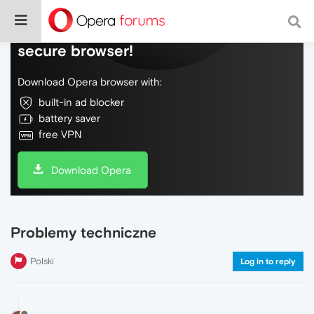
Do more on the web, with a fast and
secure browser!
Download Opera browser with:
built-in ad blocker
battery saver
free VPN
Download Opera
Problemy techniczne
Polski
Log in to reply