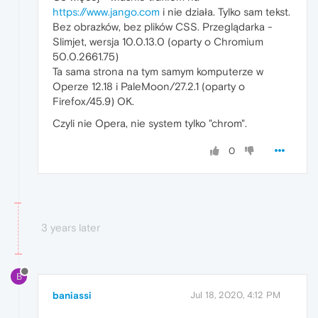
https://www.jango.com
i nie działa. Tylko sam tekst.
Bez obrazków, bez plików CSS. Przeglądarka -
Slimjet, wersja 10.0.13.0 (oparty o Chromium
50.0.2661.75)
Ta sama strona na tym samym komputerze w
Operze 12.18 i PaleMoon/27.2.1 (oparty o
Firefox/45.9) OK.
Czyli nie Opera, nie system tylko "chrom".
0
3 years later
B
baniassi
Jul 18, 2020, 4:12 PM