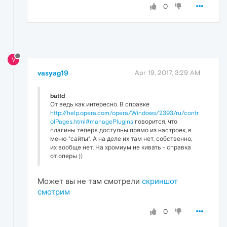
0
V
vasyag19
Apr 19, 2017, 3:29 AM
battd
От ведь как интересно. В справке
http://help.opera.com/opera/Windows/2393/ru/contr
olPages.html#managePlugIns
говорится, что
плагины теперя доступны прямо из настроек, в
меню "сайты". А на деле их там нет, собственно,
их вообще нет. На хромиум не кивать - справка
от оперы ))
Может вы не там смотрели
скриншот
смотрим
0