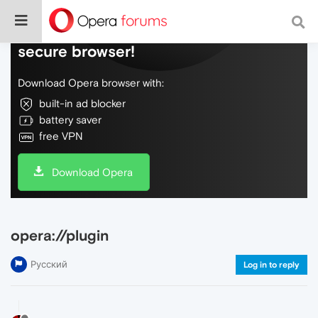
Do more on the web, with a fast and
secure browser!
Download Opera browser with:
built-in ad blocker
battery saver
free VPN
Download Opera
opera://plugin
Русский
Log in to reply