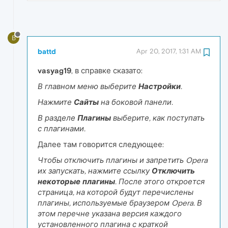
B
battd
Apr 20, 2017, 1:31 AM
vasyag19
, в справке сказато:
В главном меню выберите
Настройки
.
Нажмите
Сайты
на боковой панели.
В разделе
Плагины
выберите, как поступать
с плагинами.
Далее там говорится следующее:
Чтобы отключить плагины и запретить Opera
их запускать, нажмите ссылку
Отключить
некоторые плагины
. После этого откроется
страница, на которой будут перечислены
плагины, используемые браузером Opera. В
этом перечне указана версия каждого
установленного плагина с краткой