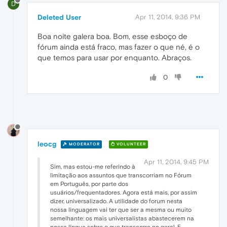
D
Deleted User
Apr 11, 2014, 9:36 PM
Boa noite galera boa. Bom, esse esboço de
fórum ainda está fraco, mas fazer o que né, é o
que temos para usar por enquanto. Abraços.
0
leocg
MODERATOR
VOLUNTEER
Apr 11, 2014, 9:45 PM
Sim, mas estou-me referindo à
limitação aos assuntos que transcorriam no Fórum
em Português, por parte dos
usuários/frequentadores. Agora está mais, por assim
dizer, universalizado. A utilidade do forum nesta
nossa linguagem vai ter que ser a mesma ou muito
semelhante: os mais universalistas abastecerem na
nossa língua sobre o que transcorre no geral. E