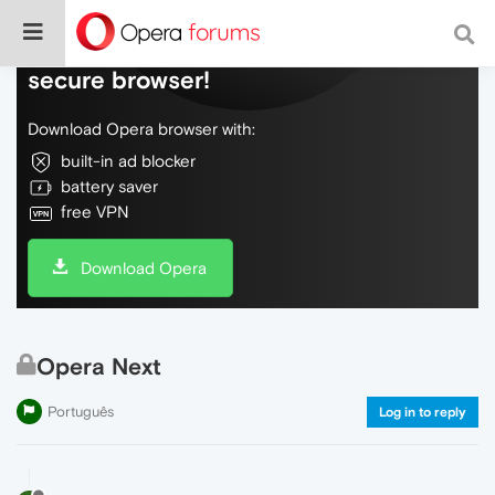
Do more on the web, with a fast and
secure browser!
Download Opera browser with:
built-in ad blocker
battery saver
free VPN
Download Opera
Opera Next
Português
Log in to reply