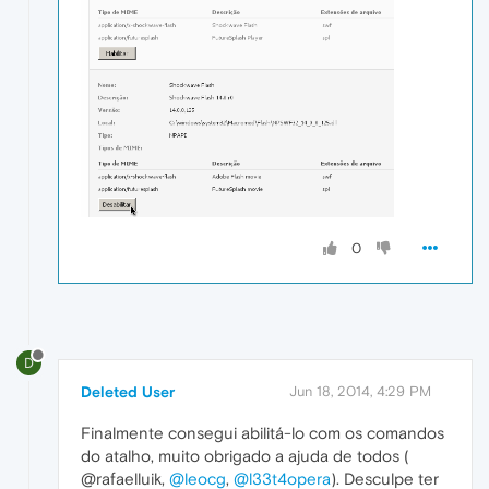
0
D
Deleted User
Jun 18, 2014, 4:29 PM
Finalmente consegui abilitá-lo com os comandos
do atalho, muito obrigado a ajuda de todos (
@rafaelluik,
@leocg
,
@l33t4opera
). Desculpe ter