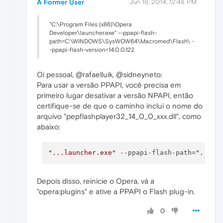
A Former User
Jun 18, 2014, 12:48 PM
"C:\Program Files (x86)\Opera
Developer\launcher.exe" --ppapi-flash-
path=C:\WINDOWS\SysWOW64\Macromed\Flash\ -
-ppapi-flash-version=14.0.0.122
Oi pessoal, @rafaelluik, @sidneyneto:
Para usar a versão PPAPI, você precisa em
primeiro lugar desativar a versão NPAPI, então
certifique-se de que o caminho inclui o nome do
arquivo "pepflashplayer32_14_0_0_xxx.dll", como
abaixo:
"...launcher.exe"
 --ppapi-flash-path=
"...\M
Depois disso, reinicie o Opera, vá a
"opera:plugins" e ative a PPAPI o Flash plug-in.
0