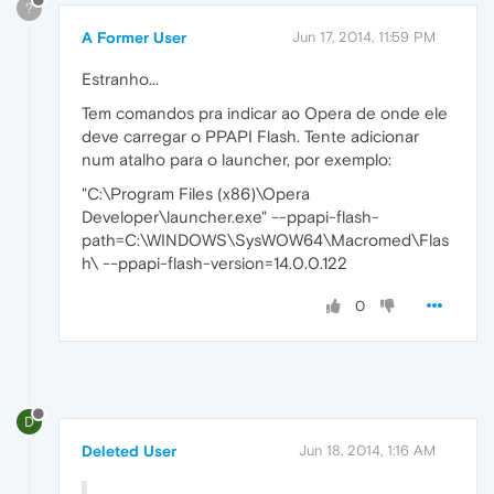
?
A Former User
Jun 17, 2014, 11:59 PM
Estranho...
Tem comandos pra indicar ao Opera de onde ele
deve carregar o PPAPI Flash. Tente adicionar
num atalho para o launcher, por exemplo:
"C:\Program Files (x86)\Opera
Developer\launcher.exe" --ppapi-flash-
path=C:\WINDOWS\SysWOW64\Macromed\Flas
h\ --ppapi-flash-version=14.0.0.122
0
D
Deleted User
Jun 18, 2014, 1:16 AM