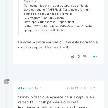
Estranho...
Tem comandos pra indicar ao Opera de onde ele
deve carregar o PPAPI Flash. Tente adicionar num
atalho para o launcher, por exemplo:
"C:\Program Files (x86)\Opera
Developer\launcher.exe" --ppapi-flash-
path=C:\WINDOWS\SysWOW64\Macromed\Flash\ -
-ppapi-flash-version=14.0.0.122
Eu achei a pasta em que o Flash está instalado e
vi que o pepper Flash está lá tbm.
0
?
A Former User
Jun 18, 2014, 1:39 AM
Sidney, o flash que aparece na sua captura é a
versão 13. O flash pepper é o 14 beta.
Pra mim está certo agora, falha a chropera