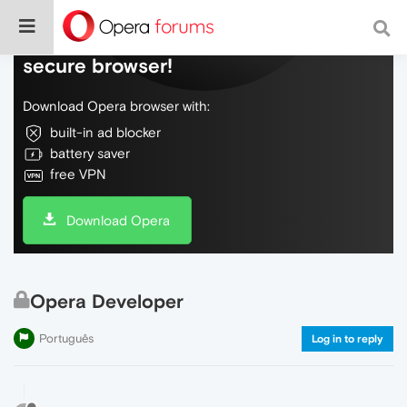
Do more on the web, with a fast and
secure browser!
Download Opera browser with:
built-in ad blocker
battery saver
free VPN
Download Opera
Opera Developer
Português
Log in to reply