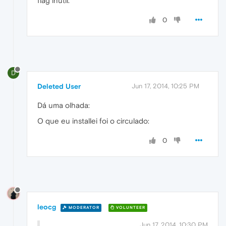
flag inútil.
0
D
Deleted User
Jun 17, 2014, 10:25 PM
Dá uma olhada:
O que eu installei foi o circulado:
0
leocg
MODERATOR
VOLUNTEER
Jun 17, 2014, 10:30 PM