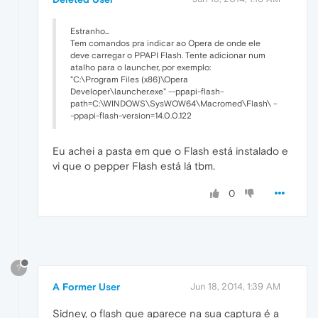
Estranho...
Tem comandos pra indicar ao Opera de onde ele
deve carregar o PPAPI Flash. Tente adicionar num
atalho para o launcher, por exemplo:
"C:\Program Files (x86)\Opera
Developer\launcher.exe" --ppapi-flash-
path=C:\WINDOWS\SysWOW64\Macromed\Flash\ -
-ppapi-flash-version=14.0.0.122
Eu achei a pasta em que o Flash está instalado e
vi que o pepper Flash está lá tbm.
0
?
A Former User
Jun 18, 2014, 1:39 AM
Sidney, o flash que aparece na sua captura é a