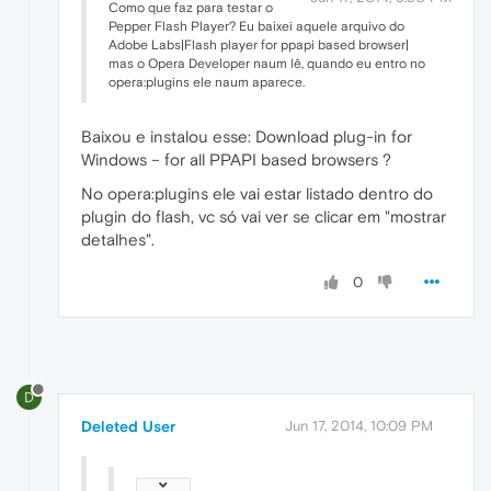
Como que faz para testar o
Pepper Flash Player? Eu baixei aquele arquivo do
Adobe Labs|Flash player for ppapi based browser|
mas o Opera Developer naum lê, quando eu entro no
opera:plugins ele naum aparece.
Baixou e instalou esse: Download plug-in for
Windows – for all PPAPI based browsers ?
No opera:plugins ele vai estar listado dentro do
plugin do flash, vc só vai ver se clicar em "mostrar
detalhes".
0
D
Deleted User
Jun 17, 2014, 10:09 PM