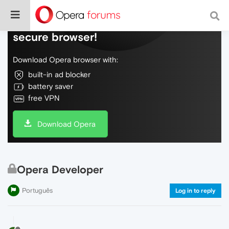
Do more on the web, with a fast and
secure browser!
Download Opera browser with:
built-in ad blocker
battery saver
free VPN
Download Opera
Opera Developer
Português
Log in to reply