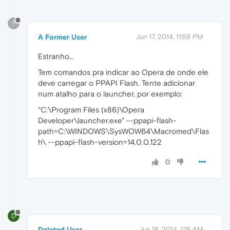
?
A Former User
Jun 17, 2014, 11:59 PM
Estranho...
Tem comandos pra indicar ao Opera de onde ele
deve carregar o PPAPI Flash. Tente adicionar
num atalho para o launcher, por exemplo:
"C:\Program Files (x86)\Opera
Developer\launcher.exe" --ppapi-flash-
path=C:\WINDOWS\SysWOW64\Macromed\Flas
h\ --ppapi-flash-version=14.0.0.122
0
D
Deleted User
Jun 18, 2014, 1:16 AM