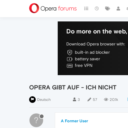
Do more on the web, 
Download Opera browser with:
built-in ad blocker
battery saver
free VPN
OPERA GIBT AUF - ICH NICHT
Deutsch
3
57
20.1k
?
A Former User