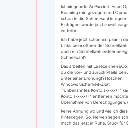
Ist mir gearde 2x Passiert. Habe
Roaming rein gezogen und Oprea w
schon in die Schnellwahl integrie
Einträgen. werde jetzt soweit vor
verteilen.
Ich habe jetzt schon ein paar in d
Links, beim öffnen der Schnellwahl
doch ein Schnellwahlordner anlegen
Schnellwahl?
Das arbeiten mit Lesezeichen&Co, 
du die vor- und zurück Pfeile benu
unter einer Drohung(?) löschen.
Windows Sicherheit-Zitat:
""Unbekanntes Konto s-x-xx++" ka
Konto s-x-xx++" entfernen möchte
Übernahme von Berechtigungen, u
Keine Ahnung wo und wie ich diese
hinterlegen. So, Nerven liegen sch
mach das jetzt in Ruhe, Stück für