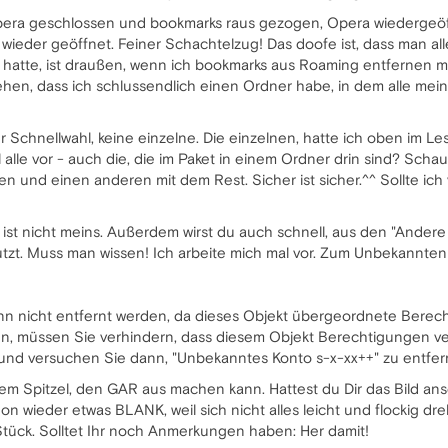
 Opera geschlossen und bookmarks raus gezogen, Opera wiedergeö
ieder geöffnet. Feiner Schachtelzug! Das doofe ist, dass man a
rt hatte, ist draußen, wenn ich bookmarks aus Roaming entfernen 
gehen, dass ich schlussendlich einen Ordner habe, in dem alle mei
er Schnellwahl, keine einzelne. Die einzelnen, hatte ich oben im L
 alle vor - auch die, die im Paket in einem Ordner drin sind? Sch
 und einen anderen mit dem Rest. Sicher ist sicher.^^ Sollte ich vl
ist nicht meins. Außerdem wirst du auch schnell, aus den "Ander
tzt. Muss man wissen! Ich arbeite mich mal vor. Zum Unbekannten K
nn nicht entfernt werden, da dieses Objekt übergeordnete Bere
n, müssen Sie verhindern, dass diesem Objekt Berechtigungen ver
nd versuchen Sie dann, "Unbekanntes Konto s-x-xx++" zu entfer
m Spitzel, den GAR aus machen kann. Hattest du Dir das Bild ans
on wieder etwas BLANK, weil sich nicht alles leicht und flockig dr
 Stück. Solltet Ihr noch Anmerkungen haben: Her damit!