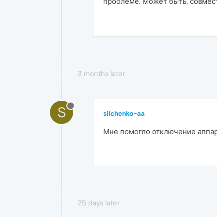
проблеме. Может быть, совмес
3 months later
S
silchenko-aa
Мне помогло отключение аппар
25 days later