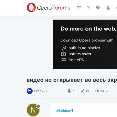
Do more on the web, 
Download Opera browser with:
built-in ad blocker
battery saver
free VPN
видео не открывает во весь экр
Русский
7
13
19.6k
N
nikolaus-f