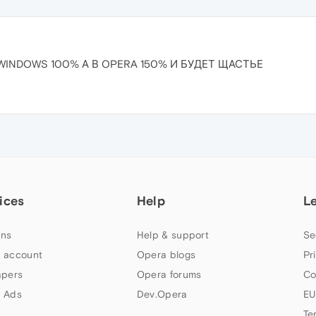
INDOWS 100% А В OPERA 150% И БУДЕТ ЩАСТЬЕ
ices
Help
L
ns
Help & support
Se
 account
Opera blogs
Pr
apers
Opera forums
Co
 Ads
Dev.Opera
EU
Te