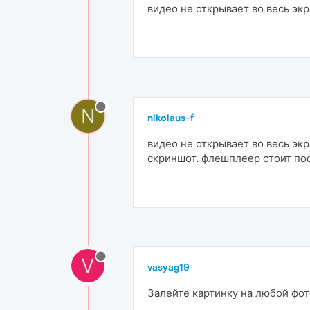
видео не открывает во весь эк
N
nikolaus-f
видео не открывает во весь экр
скриншот. флешплеер стоит по
V
vasyag19
Залейте картинку на любой фо