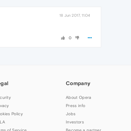
18 Jun 2017, 11:04
0
egal
Company
curity
About Opera
ivacy
Press info
okies Policy
Jobs
LA
Investors
rms of Service
Become a partner