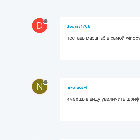
D
deonis1766
поставь масштаб в самой window
N
nikolaus-f
имеешь в виду увеличить шриф