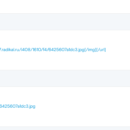
17.radikal.ru/i408/1610/f4/6425607a1dc3.jpg[/img][/url]
4/6425607a1dc3.jpg