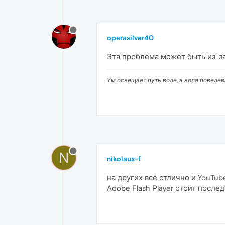
operasilver40
Эта проблема может быть из-за 
Ум освещает путь воле, а воля повеле
N
nikolaus-f
на других всё отлично и YouTub
Adobe Flash Player стоит после