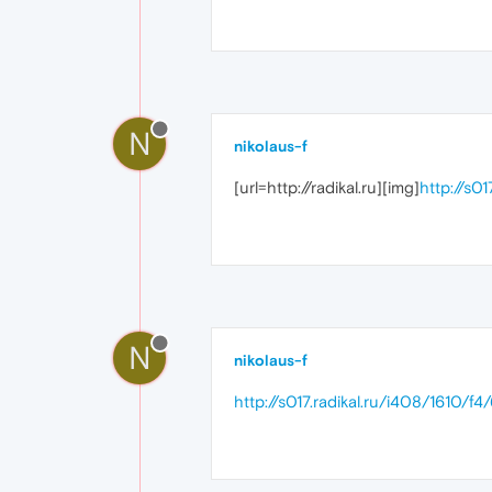
N
nikolaus-f
[url=http://radikal.ru][img]
http://s0
N
nikolaus-f
http://s017.radikal.ru/i408/1610/f