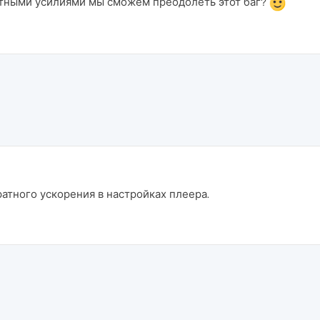
тными усилиями мы сможем преодолеть этот баг?
атного ускорения в настройках плеера.