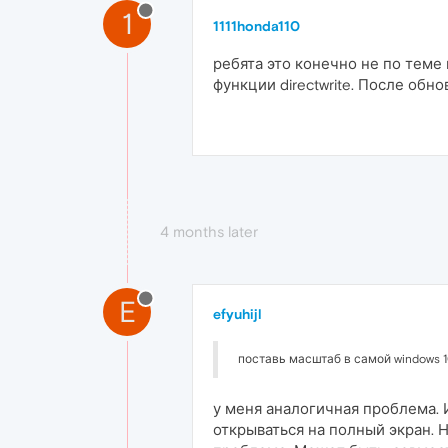
1
1111honda110
ребята это конечно не по теме
функции directwrite. После обно
4 months later
E
efyuhijl
поставь масштаб в самой windows 1
у меня аналогичная проблема. 
открываться на полный экран. 