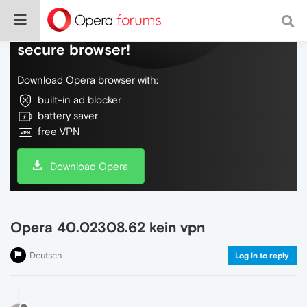
Do more on the web, with a fast and
secure browser!
Download Opera browser with:
built-in ad blocker
battery saver
free VPN
Download Opera
Opera 40.02308.62 kein vpn
Deutsch
Log in to reply