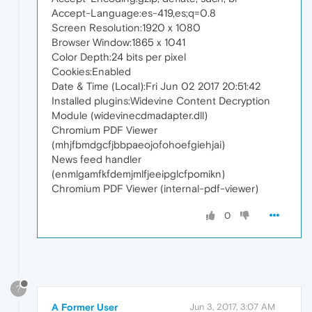
Accept-Language:es-419,es;q=0.8
Screen Resolution:1920 x 1080
Browser Window:1865 x 1041
Color Depth:24 bits per pixel
Cookies:Enabled
Date & Time (Local):Fri Jun 02 2017 20:51:42
Installed plugins:Widevine Content Decryption
Module (widevinecdmadapter.dll)
Chromium PDF Viewer
(mhjfbmdgcfjbbpaeojofohoefgiehjai)
News feed handler
(enmlgamfkfdemjmlfjeeipglcfpomikn)
Chromium PDF Viewer (internal-pdf-viewer)
0
?
A Former User
Jun 3, 2017, 3:07 AM