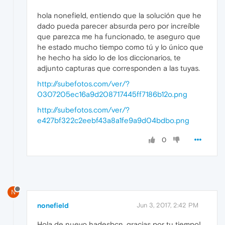
hola nonefield, entiendo que la solución que he
dado pueda parecer absurda pero por increíble
que parezca me ha funcionado, te aseguro que
he estado mucho tiempo como tú y lo único que
he hecho ha sido lo de los diccionarios, te
adjunto capturas que corresponden a las tuyas.
http://subefotos.com/ver/?
0307205ec16a9d208717445ff7186b12o.png
http://subefotos.com/ver/?
e427bf322c2eebf43a8a1fe9a9d04bdbo.png
0
N
nonefield
Jun 3, 2017, 2:42 PM
Hola de nuevo hadesbcn, gracias por tu tiempo!.