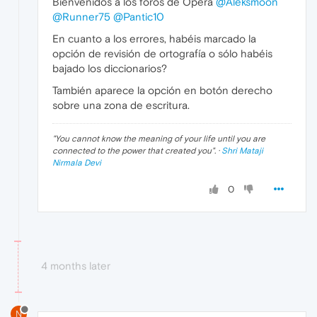
Bienvenidos a los foros de Opera
@Aleksmoon
@Runner75
@Pantic10
En cuanto a los errores, habéis marcado la
opción de revisión de ortografía o sólo habéis
bajado los diccionarios?
También aparece la opción en botón derecho
sobre una zona de escritura.
"
You cannot know the meaning of your life until you are
connected to the power that created you
". ·
Shri Mataji
Nirmala Devi
0
4 months later
N