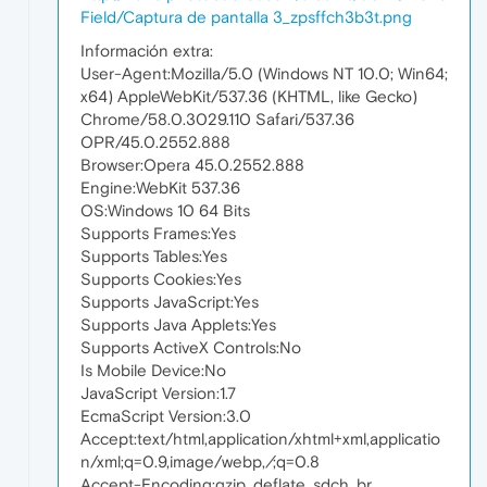
Field/Captura de pantalla 3_zpsffch3b3t.png
Información extra:
User-Agent:Mozilla/5.0 (Windows NT 10.0; Win64;
x64) AppleWebKit/537.36 (KHTML, like Gecko)
Chrome/58.0.3029.110 Safari/537.36
OPR/45.0.2552.888
Browser:Opera 45.0.2552.888
Engine:WebKit 537.36
OS:Windows 10 64 Bits
Supports Frames:Yes
Supports Tables:Yes
Supports Cookies:Yes
Supports JavaScript:Yes
Supports Java Applets:Yes
Supports ActiveX Controls:No
Is Mobile Device:No
JavaScript Version:1.7
EcmaScript Version:3.0
Accept:text/html,application/xhtml+xml,applicatio
n/xml;q=0.9,image/webp,
/
;q=0.8
Accept-Encoding:gzip, deflate, sdch, br