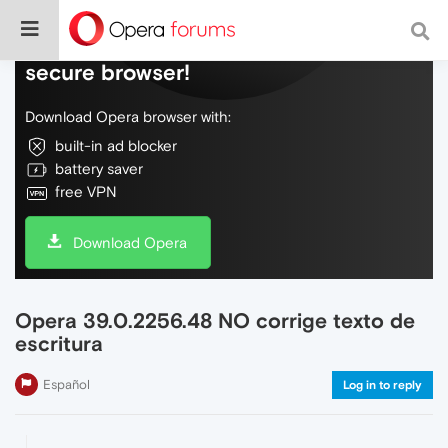
Do more on the web, with a fast and
secure browser!
Download Opera browser with:
built-in ad blocker
battery saver
free VPN
Download Opera
Opera 39.0.2256.48 NO corrige texto de
escritura
Español
Log in to reply