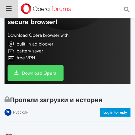
Do more on the web, with a fast and
secure browser!
Download Opera browser with:
built-in ad blocker
battery saver
free VPN
Download Opera
Пропали загрузки и история
Русский
Log in to reply