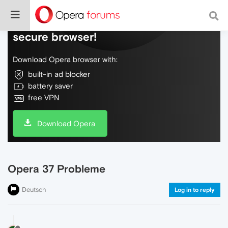
Do more on the web, with a fast and
secure browser!
Download Opera browser with:
built-in ad blocker
battery saver
free VPN
Download Opera
Opera 37 Probleme
Deutsch
Log in to reply