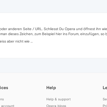
oder anderen Seite / URL. Schliesst Du Opera und öffnest ihn wie
 man dieses Zeichen, zum Beispiel hier ins Forum, einzufügen, s
ss aber nicht wie ...
ices
Help
L
ns
Help & support
Se
 account
Opera blogs
Pr