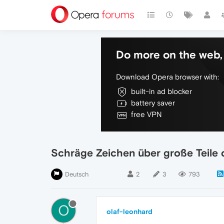
Do more on the web, 
Download Opera browser with:
built-in ad blocker
battery saver
free VPN
Schräge Zeichen über große Teile 
Deutsch
2
3
793
O
olaf-leonhard