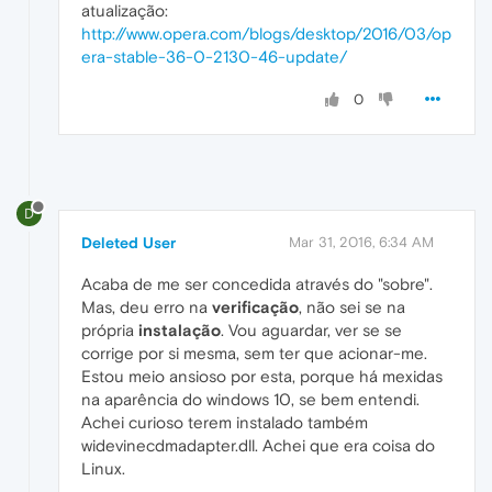
atualização:
http://www.opera.com/blogs/desktop/2016/03/op
era-stable-36-0-2130-46-update/
0
D
Deleted User
Mar 31, 2016, 6:34 AM
Acaba de me ser concedida através do "sobre".
Mas, deu erro na
verificação
, não sei se na
própria
instalação
. Vou aguardar, ver se se
corrige por si mesma, sem ter que acionar-me.
Estou meio ansioso por esta, porque há mexidas
na aparência do windows 10, se bem entendi.
Achei curioso terem instalado também
widevinecdmadapter.dll. Achei que era coisa do
Linux.