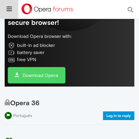
Do more on the web, with a fast and
secure browser!
Download Opera browser with:
built-in ad blocker
battery saver
free VPN
Download Opera
Opera 36
Português
Log in to reply