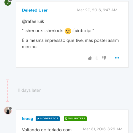
D
Deleted User
Mar 20, 2016, 6:47 AM
@rafaelluik
" :sherlock: :sherlock:
:faint: :rip: "
É a mesma impressão que tive, mas postei assim
mesmo.
0
11 days later
leocg
MODERATOR
VOLUNTEER
Mar 31, 2016, 3:25 AM
Voltando do feriado com