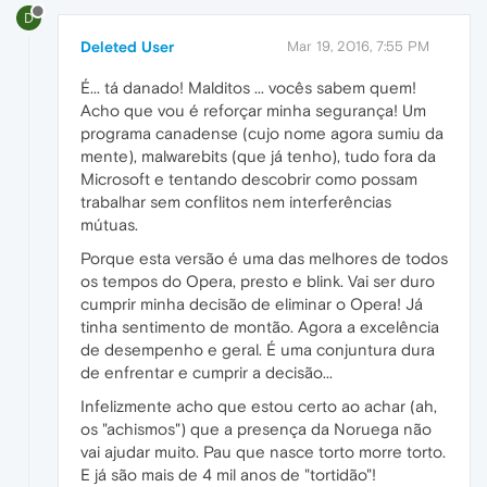
D
Deleted User
Mar 19, 2016, 7:55 PM
É... tá danado! Malditos ... vocês sabem quem!
Acho que vou é reforçar minha segurança! Um
programa canadense (cujo nome agora sumiu da
mente), malwarebits (que já tenho), tudo fora da
Microsoft e tentando descobrir como possam
trabalhar sem conflitos nem interferências
mútuas.
Porque esta versão é uma das melhores de todos
os tempos do Opera, presto e blink. Vai ser duro
cumprir minha decisão de eliminar o Opera! Já
tinha sentimento de montão. Agora a excelência
de desempenho e geral. É uma conjuntura dura
de enfrentar e cumprir a decisão...
Infelizmente acho que estou certo ao achar (ah,
os "achismos") que a presença da Noruega não
vai ajudar muito. Pau que nasce torto morre torto.
E já são mais de 4 mil anos de "tortidão"!