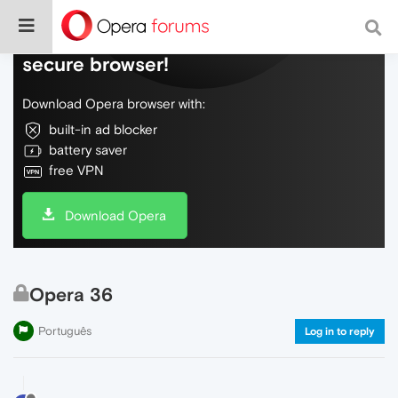
Do more on the web, with a fast and
secure browser!
Download Opera browser with:
built-in ad blocker
battery saver
free VPN
Download Opera
Opera 36
Português
Log in to reply