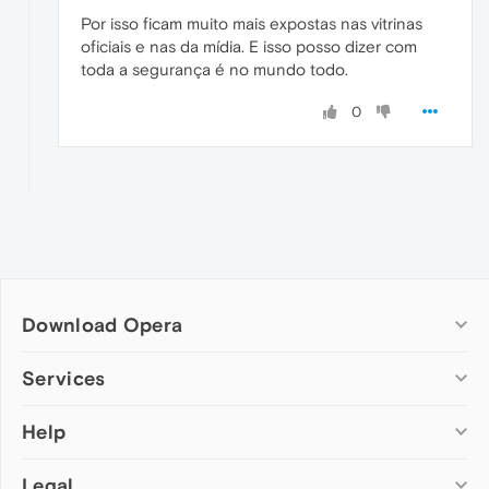
Por isso ficam muito mais expostas nas vitrinas
oficiais e nas da mídia. E isso posso dizer com
toda a segurança é no mundo todo.
0
Download Opera
Computer browsers
Services
Opera for Windows
Help
Add-ons
Opera for Mac
Opera account
Opera for Linux
Legal
Wallpapers
Help & support
Opera beta version