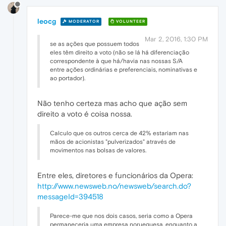
leocg
MODERATOR
VOLUNTEER
Mar 2, 2016, 1:30 PM
se as ações que possuem todos
eles têm direito a voto (não se lá há diferenciação
correspondente à que há/havia nas nossas S/A
entre ações ordinárias e preferenciais, nominativas e
ao portador).
Não tenho certeza mas acho que ação sem
direito a voto é coisa nossa.
Calculo que os outros cerca de 42% estariam nas
mãos de acionistas "pulverizados" através de
movimentos nas bolsas de valores.
Entre eles, diretores e funcionários da Opera:
http://www.newsweb.no/newsweb/search.do?
messageId=394518
Parece-me que nos dois casos, seria como a Opera
permaneceria uma empresa norueguesa, enquanto a