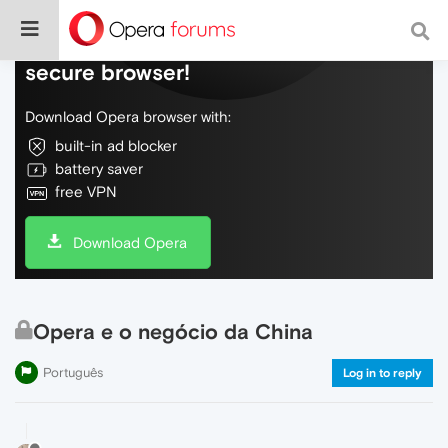
Do more on the web, with a fast and
secure browser!
Download Opera browser with:
built-in ad blocker
battery saver
free VPN
Download Opera
Opera e o negócio da China
Português
Log in to reply