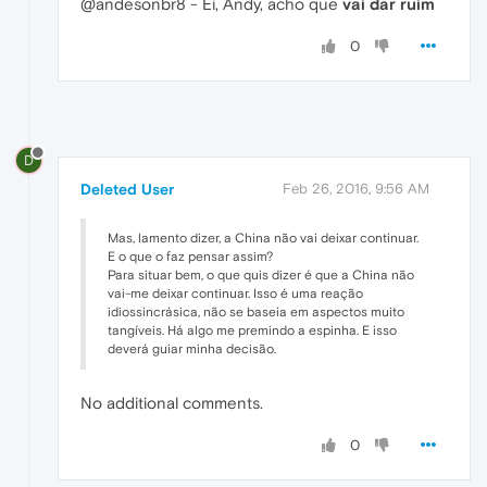
@andesonbr8 - Ei, Andy, acho que
vai dar ruim
0
D
Deleted User
Feb 26, 2016, 9:56 AM
Mas, lamento dizer, a China não vai deixar continuar.
E o que o faz pensar assim?
Para situar bem, o que quis dizer é que a China não
vai-me deixar continuar. Isso é uma reação
idiossincrásica, não se baseia em aspectos muito
tangíveis. Há algo me premindo a espinha. E isso
deverá guiar minha decisão.
No additional comments.
0