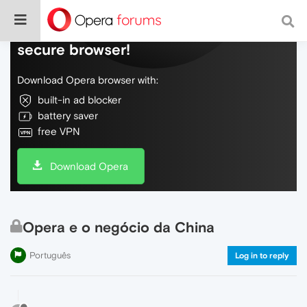
Do more on the web, with a fast and
secure browser!
Download Opera browser with:
built-in ad blocker
battery saver
free VPN
Download Opera
Opera e o negócio da China
Português
Log in to reply