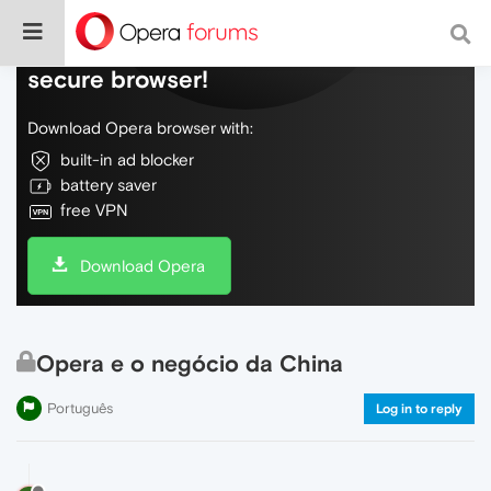
Do more on the web, with a fast and
secure browser!
Download Opera browser with:
built-in ad blocker
battery saver
free VPN
Download Opera
Opera e o negócio da China
Português
Log in to reply