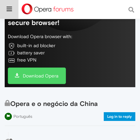
Do more on the web, with a fast and
secure browser!
Download Opera browser with:
built-in ad blocker
battery saver
free VPN
Download Opera
Opera e o negócio da China
Português
Log in to reply