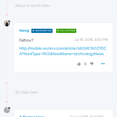
about a month later
leocg
MODERATOR
VOLUNTEER
Jul 18, 2016, 3:03 PM
Falhou?
Http://mobile.reuters.com/article/idUSKCN0ZY0C
A?feedType=RSS&feedName=technologyNews
0
20 days later
?
Aug 7, 2016, 11:47 PM