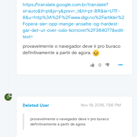
https://translate.google.com.br/translate?
sl=auto&tl=pt&js=y&prev=_t&hl=pt-BR&ie=UTF-
8&u=http%3A%2F%2Fwww.digi.no%2Fartikler%2
Fopera-sier-opp-mange-ansatte-og-hardest-
gar-det-ut-over-oslo-kontoret%2F364077&edit-
text=
provavelmente o navegador deve ir pro buraco
definitivamente a partir de agora.
0
D
Deleted User
Nov 19, 2016, 7:56 PM
provavelmente o navegador deve ir pro buraco
definitivamente a partir de agora.