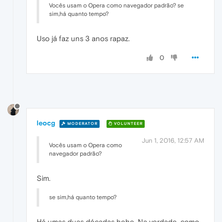
Vocês usam o Opera como navegador padrão? se
sim,há quanto tempo?
Uso já faz uns 3 anos rapaz.
0
leocg
MODERATOR
VOLUNTEER
Jun 1, 2016, 12:57 AM
Vocês usam o Opera como
navegador padrão?
Sim.
se sim,há quanto tempo?
Há umas duas décadas hehe. Na verdade, como