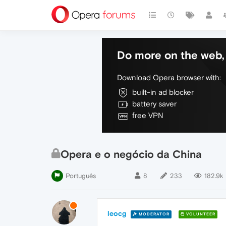
Do more on the web, 
Download Opera browser with:
built-in ad blocker
battery saver
free VPN
Opera e o negócio da China
Português
8
233
182.9k
leocg
MODERATOR
VOLUNTEER